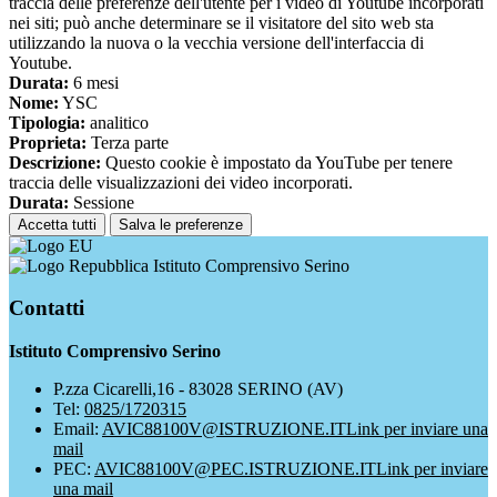
traccia delle preferenze dell'utente per i video di Youtube incorporati
nei siti; può anche determinare se il visitatore del sito web sta
utilizzando la nuova o la vecchia versione dell'interfaccia di
Youtube.
Durata:
6 mesi
Nome:
YSC
Tipologia:
analitico
Proprieta:
Terza parte
Descrizione:
Questo cookie è impostato da YouTube per tenere
traccia delle visualizzazioni dei video incorporati.
Durata:
Sessione
Accetta tutti
Salva le preferenze
Istituto Comprensivo Serino
Contatti
Istituto Comprensivo Serino
P.zza Cicarelli,16 - 83028 SERINO (AV)
Tel:
0825/1720315
Email:
AVIC88100V@ISTRUZIONE.IT
Link per inviare una
mail
PEC:
AVIC88100V@PEC.ISTRUZIONE.IT
Link per inviare
una mail