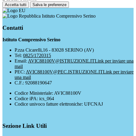
Accetta tutti
Salva le preferenze
Istituto Comprensivo Serino
Contatti
Istituto Comprensivo Serino
P.zza Cicarelli,16 - 83028 SERINO (AV)
Tel:
0825/1720315
Email:
AVIC88100V@ISTRUZIONE.IT
Link per inviare una
mail
PEC:
AVIC88100V@PEC.ISTRUZIONE.IT
Link per inviare
una mail
C.F.: 92088190647
Codice Ministeriale: AVIC88100V
Codice iPA: ics_064
Codice univoco fatture elettroniche: UFCNAJ
Sezione Link Utili