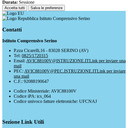
Durata:
Sessione
Accetta tutti
Salva le preferenze
Istituto Comprensivo Serino
Contatti
Istituto Comprensivo Serino
P.zza Cicarelli,16 - 83028 SERINO (AV)
Tel:
0825/1720315
Email:
AVIC88100V@ISTRUZIONE.IT
Link per inviare una
mail
PEC:
AVIC88100V@PEC.ISTRUZIONE.IT
Link per inviare
una mail
C.F.: 92088190647
Codice Ministeriale: AVIC88100V
Codice iPA: ics_064
Codice univoco fatture elettroniche: UFCNAJ
Sezione Link Utili