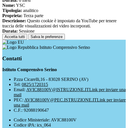
Durata:
6 mesi
Nome:
YSC
Tipologia:
analitico
Proprieta:
Terza parte
Descrizione:
Questo cookie è impostato da YouTube per tenere
traccia delle visualizzazioni dei video incorporati.
Durata:
Sessione
Accetta tutti
Salva le preferenze
Istituto Comprensivo Serino
Contatti
Istituto Comprensivo Serino
P.zza Cicarelli,16 - 83028 SERINO (AV)
Tel:
0825/1720315
Email:
AVIC88100V@ISTRUZIONE.IT
Link per inviare una
mail
PEC:
AVIC88100V@PEC.ISTRUZIONE.IT
Link per inviare
una mail
C.F.: 92088190647
Codice Ministeriale: AVIC88100V
Codice iPA: ics_064