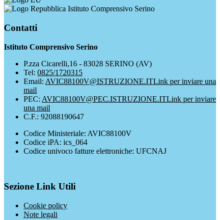
Istituto Comprensivo Serino
Contatti
Istituto Comprensivo Serino
P.zza Cicarelli,16 - 83028 SERINO (AV)
Tel:
0825/1720315
Email:
AVIC88100V@ISTRUZIONE.IT
Link per inviare una
mail
PEC:
AVIC88100V@PEC.ISTRUZIONE.IT
Link per inviare
una mail
C.F.: 92088190647
Codice Ministeriale: AVIC88100V
Codice iPA: ics_064
Codice univoco fatture elettroniche: UFCNAJ
Sezione Link Utili
Cookie policy
Note legali