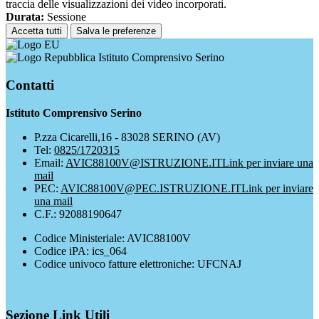
traccia delle visualizzazioni dei video incorporati.
Durata:
Sessione
Accetta tutti
Salva le preferenze
Istituto Comprensivo Serino
Contatti
Istituto Comprensivo Serino
P.zza Cicarelli,16 - 83028 SERINO (AV)
Tel:
0825/1720315
Email:
AVIC88100V@ISTRUZIONE.IT
Link per inviare una
mail
PEC:
AVIC88100V@PEC.ISTRUZIONE.IT
Link per inviare
una mail
C.F.: 92088190647
Codice Ministeriale: AVIC88100V
Codice iPA: ics_064
Codice univoco fatture elettroniche: UFCNAJ
Sezione Link Utili