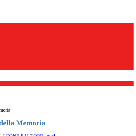
moria
 della Memoria
 “ IL LEONE E IL TOPO”.mp4