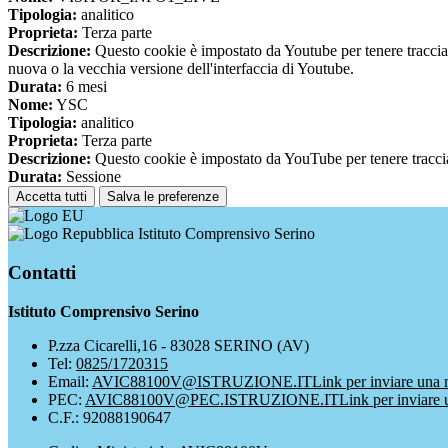
Tipologia:
analitico
Proprieta:
Terza parte
Descrizione:
Questo cookie è impostato da Youtube per tenere traccia de
nuova o la vecchia versione dell'interfaccia di Youtube.
Durata:
6 mesi
Nome:
YSC
Tipologia:
analitico
Proprieta:
Terza parte
Descrizione:
Questo cookie è impostato da YouTube per tenere traccia 
Durata:
Sessione
Accetta tutti
Salva le preferenze
Istituto Comprensivo Serino
Contatti
Istituto Comprensivo Serino
P.zza Cicarelli,16 - 83028 SERINO (AV)
Tel:
0825/1720315
Email:
AVIC88100V@ISTRUZIONE.IT
Link per inviare una 
PEC:
AVIC88100V@PEC.ISTRUZIONE.IT
Link per inviare 
C.F.: 92088190647