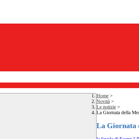
Home
>
Novità
>
Le notizie
>
La Giornata della Me
La Giornata
la favola di Esopo