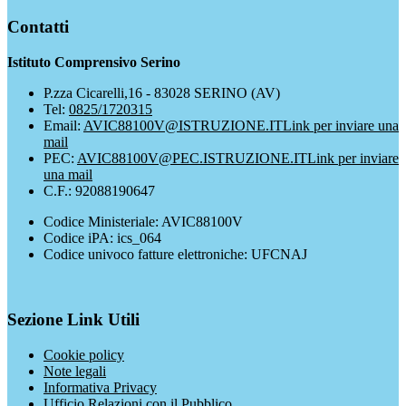
Contatti
Istituto Comprensivo Serino
P.zza Cicarelli,16 - 83028 SERINO (AV)
Tel:
0825/1720315
Email:
AVIC88100V@ISTRUZIONE.IT
Link per inviare una
mail
PEC:
AVIC88100V@PEC.ISTRUZIONE.IT
Link per inviare
una mail
C.F.: 92088190647
Codice Ministeriale: AVIC88100V
Codice iPA: ics_064
Codice univoco fatture elettroniche: UFCNAJ
Sezione Link Utili
Cookie policy
Note legali
Informativa Privacy
Ufficio Relazioni con il Pubblico