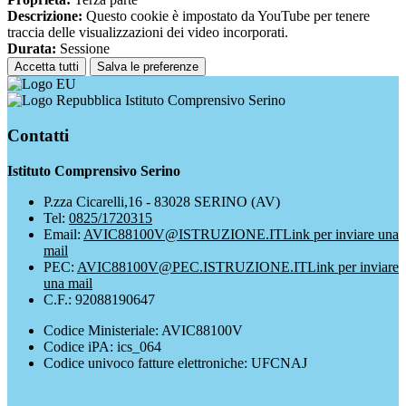
Descrizione:
Questo cookie è impostato da YouTube per tenere
traccia delle visualizzazioni dei video incorporati.
Durata:
Sessione
Accetta tutti
Salva le preferenze
Istituto Comprensivo Serino
Contatti
Istituto Comprensivo Serino
P.zza Cicarelli,16 - 83028 SERINO (AV)
Tel:
0825/1720315
Email:
AVIC88100V@ISTRUZIONE.IT
Link per inviare una
mail
PEC:
AVIC88100V@PEC.ISTRUZIONE.IT
Link per inviare
una mail
C.F.: 92088190647
Codice Ministeriale: AVIC88100V
Codice iPA: ics_064
Codice univoco fatture elettroniche: UFCNAJ