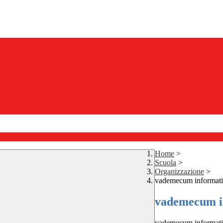
Home
>
Scuola
>
Organizzazione
>
vademecum informati
vademecum in
vademecum informati