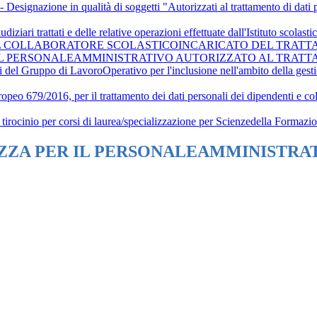
esignazione in qualità di soggetti "Autorizzati al trattamento di dati 
iudiziari trattati e delle relative operazioni effettuate dall'Istituto s
RIL COLLABORATORE SCOLASTICOINCARICATO DEL TRAT
R IL PERSONALEAMMINISTRATIVO AUTORIZZATO AL TRAT
ri del Gruppo di LavoroOperativo per l'inclusione nell'ambito della ge
opeo 679/2016, per il trattamento dei dati personali dei dipendenti e col
 di tirocinio per corsi di laurea/specializzazione per Scienzedella Formazi
REZZA PER IL PERSONALEAMMINISTRA