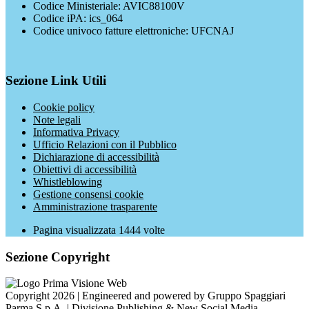
Codice Ministeriale: AVIC88100V
Codice iPA: ics_064
Codice univoco fatture elettroniche: UFCNAJ
Sezione Link Utili
Cookie policy
Note legali
Informativa Privacy
Ufficio Relazioni con il Pubblico
Dichiarazione di accessibilità
Obiettivi di accessibilità
Whistleblowing
Gestione consensi cookie
Amministrazione trasparente
Pagina visualizzata
1444
volte
Sezione Copyright
Copyright 2026 | Engineered and powered by Gruppo Spaggiari
Parma S.p.A. | Divisione Publishing & New Social Media