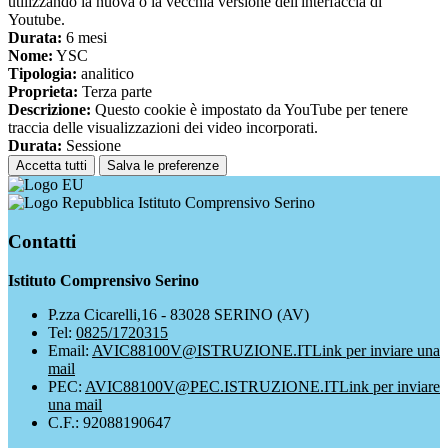
utilizzando la nuova o la vecchia versione dell'interfaccia di
Youtube.
Durata:
6 mesi
Nome:
YSC
Tipologia:
analitico
Proprieta:
Terza parte
Descrizione:
Questo cookie è impostato da YouTube per tenere
traccia delle visualizzazioni dei video incorporati.
Durata:
Sessione
Accetta tutti
Salva le preferenze
Istituto Comprensivo Serino
Contatti
Istituto Comprensivo Serino
P.zza Cicarelli,16 - 83028 SERINO (AV)
Tel:
0825/1720315
Email:
AVIC88100V@ISTRUZIONE.IT
Link per inviare una
mail
PEC:
AVIC88100V@PEC.ISTRUZIONE.IT
Link per inviare
una mail
C.F.: 92088190647