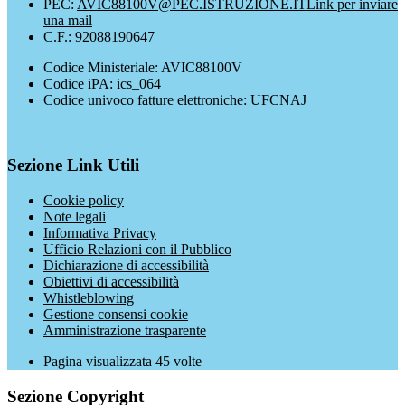
PEC:
AVIC88100V@PEC.ISTRUZIONE.IT
Link per inviare
una mail
C.F.: 92088190647
Codice Ministeriale: AVIC88100V
Codice iPA: ics_064
Codice univoco fatture elettroniche: UFCNAJ
Sezione Link Utili
Cookie policy
Note legali
Informativa Privacy
Ufficio Relazioni con il Pubblico
Dichiarazione di accessibilità
Obiettivi di accessibilità
Whistleblowing
Gestione consensi cookie
Amministrazione trasparente
Pagina visualizzata
45
volte
Sezione Copyright