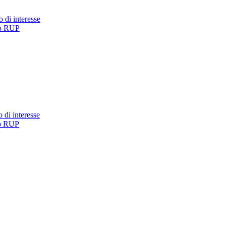
 di interesse
co RUP
 di interesse
co RUP