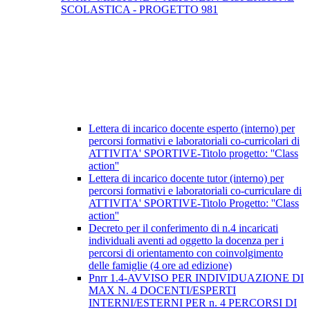
SCOLASTICA - PROGETTO 981
Lettera di incarico docente esperto (interno) per
percorsi formativi e laboratoriali co-curricolari di
ATTIVITA' SPORTIVE-Titolo progetto: ''Class
action''
Lettera di incarico docente tutor (interno) per
percorsi formativi e laboratoriali co-curriculare di
ATTIVITA' SPORTIVE-Titolo Progetto: ''Class
action''
Decreto per il conferimento di n.4 incaricati
individuali aventi ad oggetto la docenza per i
percorsi di orientamento con coinvolgimento
delle famiglie (4 ore ad edizione)
Pnrr 1.4-AVVISO PER INDIVIDUAZIONE DI
MAX N. 4 DOCENTI/ESPERTI
INTERNI/ESTERNI PER n. 4 PERCORSI DI