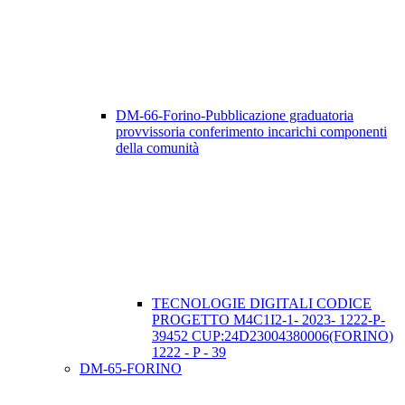
DM-66-Forino-Pubblicazione graduatoria
provvissoria conferimento incarichi componenti
della comunità
TECNOLOGIE DIGITALI CODICE
PROGETTO M4C1I2-1- 2023- 1222-P-
39452 CUP:24D23004380006(FORINO)
1222 - P - 39
DM-65-FORINO