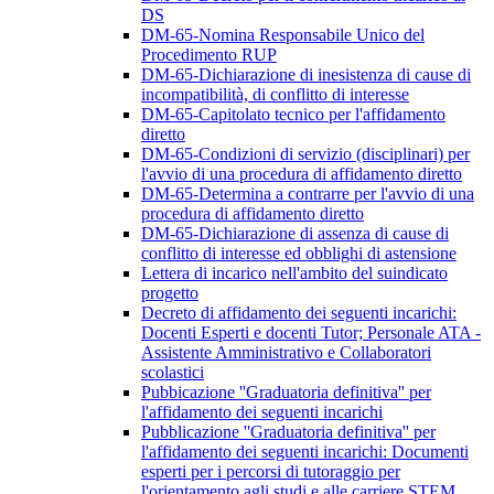
DS
DM-65-Nomina Responsabile Unico del
Procedimento RUP
DM-65-Dichiarazione di inesistenza di cause di
incompatibilità, di conflitto di interesse
DM-65-Capitolato tecnico per l'affidamento
diretto
DM-65-Condizioni di servizio (disciplinari) per
l'avvio di una procedura di affidamento diretto
DM-65-Determina a contrarre per l'avvio di una
procedura di affidamento diretto
DM-65-Dichiarazione di assenza di cause di
conflitto di interesse ed obblighi di astensione
Lettera di incarico nell'ambito del suindicato
progetto
Decreto di affidamento dei seguenti incarichi:
Docenti Esperti e docenti Tutor; Personale ATA -
Assistente Amministrativo e Collaboratori
scolastici
Pubbicazione ''Graduatoria definitiva'' per
l'affidamento dei seguenti incarichi
Pubblicazione ''Graduatoria definitiva'' per
l'affidamento dei seguenti incarichi: Documenti
esperti per i percorsi di tutoraggio per
l'orientamento agli studi e alle carriere STEM