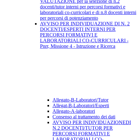
VALUTAZIONE per la selezione di n.2
docenti/tutor interni per percorsi formativi e
laboratoriali co-curricolari e di n.8 docenti interni
per percorsi di potenziamento
AVVISO PER INDIVIDUAZIONE DI N. 2
DOCENTI/ESPERTI INTERNI PER
PERCORSI FORMATIVI E
LABORATORIALI CO-CURRICULARI -
Pnrr, Missione 4 - Istruzione e Ricerca
Allegato-B-Laboratori/Tutor
Allegat-B-Laboratori/Esperti
Allegato-A-laboratori
Consenso al trattamento dei dati
AVVISO PER INDIVIDUAZIONEDI
N.2 DOCENTI/TUTOR PER
PERCORSI FORMATIVI E
LABORATORIALI CO-