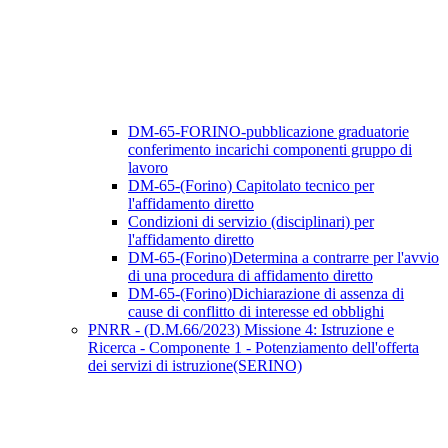
DM-65-FORINO-pubblicazione graduatorie
conferimento incarichi componenti gruppo di
lavoro
DM-65-(Forino) Capitolato tecnico per
l'affidamento diretto
Condizioni di servizio (disciplinari) per
l'affidamento diretto
DM-65-(Forino)Determina a contrarre per l'avvio
di una procedura di affidamento diretto
DM-65-(Forino)Dichiarazione di assenza di
cause di conflitto di interesse ed obblighi
PNRR - (D.M.66/2023) Missione 4: Istruzione e
Ricerca - Componente 1 - Potenziamento dell'offerta
dei servizi di istruzione(SERINO)