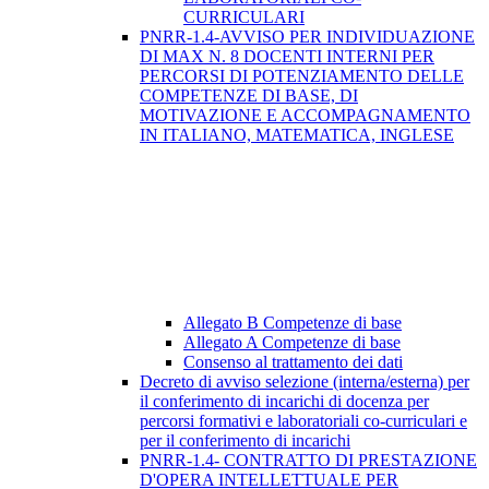
CURRICULARI
PNRR-1.4-AVVISO PER INDIVIDUAZIONE
DI MAX N. 8 DOCENTI INTERNI PER
PERCORSI DI POTENZIAMENTO DELLE
COMPETENZE DI BASE, DI
MOTIVAZIONE E ACCOMPAGNAMENTO
IN ITALIANO, MATEMATICA, INGLESE
Allegato B Competenze di base
Allegato A Competenze di base
Consenso al trattamento dei dati
Decreto di avviso selezione (interna/esterna) per
il conferimento di incarichi di docenza per
percorsi formativi e laboratoriali co-curriculari e
per il conferimento di incarichi
PNRR-1.4- CONTRATTO DI PRESTAZIONE
D'OPERA INTELLETTUALE PER