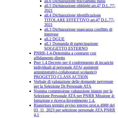
all.6 Dichiarazione tracciabilità flussi
all.5 Dichiarazione obblighi art.47 D.L.77-
2021
all.4 Dichiarazione identificazione
TITOLARE EFFETTIVO art.47 D.L.77-
2021
all.3 Dichiarazione mancanza conflitto di
interesse
all.2 DGUE
all.1 Domanda di partecipazione
SOGGETTO ESTERNO
PNRR-1.4-Determina a contrarre con
affidamento diretto
Pnrr 1.4 Decreto per il conferimento di incarichi
individuali al personale ATA( assistenti
amministrativi-collaboratori scolastici)
PROGETTO CLASS ACTION
Verbale di valutazione delle domande pervenute
per la Selezione Di Personale ATA
Nomina commissione valutazione istanze per la
Selezione Personale ATA per PNRR Missione 4:
Istruzione e ricerca-Investimento 1.4.
Riapertura termini avviso interno prot.n.4988 del
03_11_2023 per selezione personale ATA PNRR
4.1