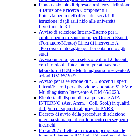
Piano nazionale di ripresa e resilienza, Missione
4-Istruzione e ricerca-Componenti 1-
Potenziamento dell'offerta dei servizi di
istruzione: dagli asili nido alle università-
Investimento 3.1
Avviso di selezione Interno/Esterno per il
conferimento di 3 incarichi per Docenti Esperti
(Formatore/Mentor) Linea di intervento A
''Percorsi di tutoraggio per l'orientamento agli
studi
Avviso interno per la selezione di n.12 docenti
con il ruolo di Tutor interni per attivazione
laboratori STEM e Multilinguismo Intervento A
azioni DM 65/2023
Avviso per la selezione di n.12 docenti Esperti
Interni/Esterni per attivazione laboratori STEM e
Multilinguismo Intervento A DM 65/2023.
Richiesta di disponibilità al personale ATA
INTERNO (Ass. Amm. - Coll. Scol.) in qualità
di figura di supporto al progetto PNRR
Decreto di avvio della procedura di selezione
interna/esterna per il conferimento dei seguenti
incarichi
Prot.n.2975_Lettera di incarico per personale
interno(Intervento B) Titolo Educazione globale