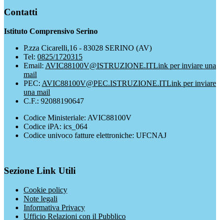
Contatti
Istituto Comprensivo Serino
P.zza Cicarelli,16 - 83028 SERINO (AV)
Tel:
0825/1720315
Email:
AVIC88100V@ISTRUZIONE.IT
Link per inviare una
mail
PEC:
AVIC88100V@PEC.ISTRUZIONE.IT
Link per inviare
una mail
C.F.: 92088190647
Codice Ministeriale: AVIC88100V
Codice iPA: ics_064
Codice univoco fatture elettroniche: UFCNAJ
Sezione Link Utili
Cookie policy
Note legali
Informativa Privacy
Ufficio Relazioni con il Pubblico