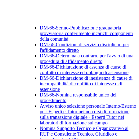
DM-66-Serino-Pubblicazione graduatoria
provvissoria conferimento incarichi componenti
della comunità
DM-66-Condizioni di servizio disciplinari per
l'affidamento diretto
DM-66-Determina a contrarre per l'avvio di una
procedura di affidamento diretto
DM-66-Dichiarazione di assenza di cause di
conflitto di interesse ed obblighi di astensione
DM-66-Dichiarazione di inesistenza di cause di
incompatibilità di conflitto di interesse e di
astensione
DM-66-Nomina responsabile unico del
procedimento
Avviso unico selezione personale Interno/Esterno
per: Esperti e Tutor nei percorsi di formazione
sulla transazione digitale - Esperti Tutor nei
laboratori di formazione sul campo
Nomina Supporto Tecnico e Organizzativo al
RUP e Consulente Tecnico, Giuridico e