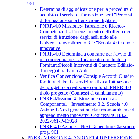
961
Determina di aggiudicazione per la procedura di
acquisto di servizi di formazione per i ''Percorsi
di formazione sulla transizione digitale''
PNRR-4.0 Missione:4 Istruzione e Ricerca-
Competenze 1 - Potenziamento dell'offerta dei
servizi di istruzione: dagli asili nido alle
Università-investimento 3.2: ''Scuola 4.0. scuole
innovative.
PNRR-4.0 Determina a contrarre per l'avvio di
una procedura per l'affidamento diretto della
Fornitura:Piccoli Interventi di Carattere Edilizio-
Tinteggiatura Pareti Aule
Verifica Convenzione Consip e Accordi Quadro-
fornitura di beni e servizi relativa all'attuazione
del progetto da realizzare con fondi PNRR-4.0
titolo progetto: (Connessi al cambiamento)
PNRR-Missione 4: Istruzione ericerca -
Componente1 - Investimento 3.2.-Scuola 4.0-
Azione 1-Next generation classroom-ambiente di
apprendimento innovativi Codice:M4C1I3.2-
2022-961-P-13928
PNRR 4.0 Azione 1 Next Generation Classroom
prog. 961
PNRR- MISSIONE 4- AZIONE1.4 DISPERSIONE