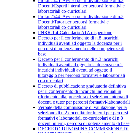
Prot.n.2545_Avviso per individuazione di n.2
Docenti/Esperti interni per percorsi formativi e
laboratoriali co-curriculari
Prot.n.2544_Avviso per individuazione di n.2
Docenti/Tutor per percorsi formativi e
laboratoriali co-curriculari
PNRR-1.4-Calendario ATA dispersione
Decreto per il conferimento di n.8 incarichi
individuali aventi ad oggetto la docenza per i
percorsi di potenziamento delle competenze di
base
Decreto per il conferimento di n.2 incarichi
individuali aventi ad oggetto la docenza e n.2
incarichi individuali aventi ad oggetto il
tutoraggio per percorsi formativi e laboratoriali
co-curricolari
Decreto di pubblicazione graduatoria definitiva
per il conferimento di incarichi individuali in
riferimento alla procedura di selezione interna di
docenti e tutor per percorsi formativi-laboratoriali
Verbale della commissione di valutazione per la
selezione di n.2 docenti/tutor interni per percorsi
formativi e laboratoriali co-curricolari e di n.8
docenti interni, percorsi di potenziamento di base
DECRETO DI NOMINA COMMISSIONE DI