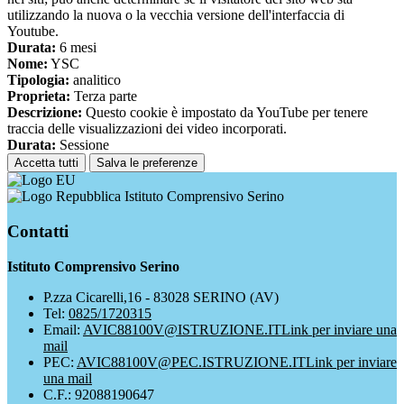
utilizzando la nuova o la vecchia versione dell'interfaccia di
Youtube.
Durata:
6 mesi
Nome:
YSC
Tipologia:
analitico
Proprieta:
Terza parte
Descrizione:
Questo cookie è impostato da YouTube per tenere
traccia delle visualizzazioni dei video incorporati.
Durata:
Sessione
Accetta tutti
Salva le preferenze
Istituto Comprensivo Serino
Contatti
Istituto Comprensivo Serino
P.zza Cicarelli,16 - 83028 SERINO (AV)
Tel:
0825/1720315
Email:
AVIC88100V@ISTRUZIONE.IT
Link per inviare una
mail
PEC:
AVIC88100V@PEC.ISTRUZIONE.IT
Link per inviare
una mail
C.F.: 92088190647