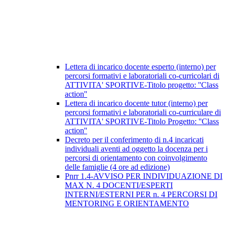
Lettera di incarico docente esperto (interno) per
percorsi formativi e laboratoriali co-curricolari di
ATTIVITA' SPORTIVE-Titolo progetto: ''Class
action''
Lettera di incarico docente tutor (interno) per
percorsi formativi e laboratoriali co-curriculare di
ATTIVITA' SPORTIVE-Titolo Progetto: ''Class
action''
Decreto per il conferimento di n.4 incaricati
individuali aventi ad oggetto la docenza per i
percorsi di orientamento con coinvolgimento
delle famiglie (4 ore ad edizione)
Pnrr 1.4-AVVISO PER INDIVIDUAZIONE DI
MAX N. 4 DOCENTI/ESPERTI
INTERNI/ESTERNI PER n. 4 PERCORSI DI
MENTORING E ORIENTAMENTO