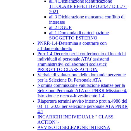
all.4 Dichiarazione identificazione
TITOLARE EFFETTIVO art.47 D.L.77-
2021
all.3 Dichiarazione mancanza conflitto di
interesse
all.2 DGUE
all.1 Domanda di partecipazione
SOGGETTO ESTERNO
PNRR-1.4-Determina a contrarre con
affidamento diretto
Pnrr 1.4 Decreto per il conferimento di incarichi
individuali al personale ATA( assistenti
amministrativi-collaboratori scolastici)
PROGETTO CLASS ACTION
Verbale di valutazione delle domande pervenute
per la Selezione Di Personale ATA
Nomina commissione valutazione istanze per la
Selezione Personale ATA per PNRR Missione 4:
Istruzione e ricerca-Investimento 1.4.
Riapertura termini avviso interno prot.n.4988 del
03_11_2023 per selezione personale ATA PNRR
4.1
INCARICHI INDIVIDUALI: " CLASS
ACTION"-
AVVISO DI SELEZIONE INTERNA