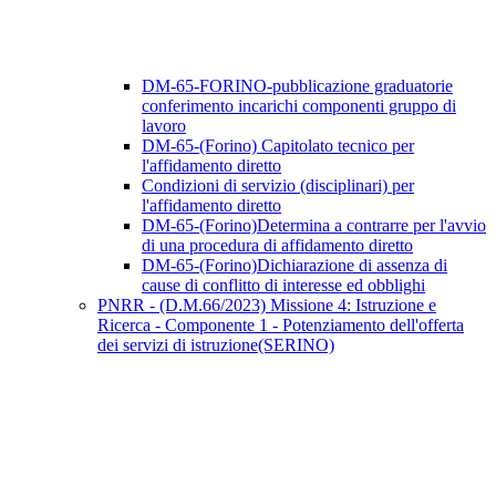
DM-65-FORINO-pubblicazione graduatorie
conferimento incarichi componenti gruppo di
lavoro
DM-65-(Forino) Capitolato tecnico per
l'affidamento diretto
Condizioni di servizio (disciplinari) per
l'affidamento diretto
DM-65-(Forino)Determina a contrarre per l'avvio
di una procedura di affidamento diretto
DM-65-(Forino)Dichiarazione di assenza di
cause di conflitto di interesse ed obblighi
PNRR - (D.M.66/2023) Missione 4: Istruzione e
Ricerca - Componente 1 - Potenziamento dell'offerta
dei servizi di istruzione(SERINO)