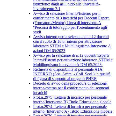
istruzione: dagli asili nido alle università-
Investimento 3.1
Avviso di selezione Interno/Esterno per il
conferimento di 3 incarichi per Docenti Esperti
(Formatore/Mentor) Linea di intervento A
''Percorsi di tutoraggio per l'orientamento agli
studi
Avviso interno per la selezione di n.12 docenti
con il ruolo di Tutor interni per attivazione
laboratori STEM e Multilinguismo Intervento A
azioni DM 65/2023
Avviso per la selezione di n.12 docenti Esperti
Interni/Esterni per attivazione laboratori STEM e
Multilinguismo Intervento A DM 65/2023.
Richiesta di disponibilità al personale ATA
INTERNO (Ass. Amm. - Coll. Scol.) in qualità
di figura di supporto al progetto PNRR
Decreto di avvio della procedura di selezione
interna/esterna per il conferimento dei seguenti
incarichi
Prot.n.2975_Lettera di incarico per personale
interno(Intervento B) Titolo Educazione globale
Prot.n.2974_Lettera di incarico per personale
interno (Intervento A) Titolo Educazione globale
Prot.n.2970_Lettera di incarico per personale