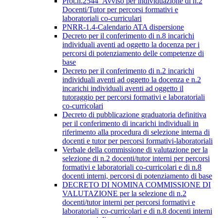
Prot.n.2544_Avviso per individuazione di n.2
Docenti/Tutor per percorsi formativi e
laboratoriali co-curriculari
PNRR-1.4-Calendario ATA dispersione
Decreto per il conferimento di n.8 incarichi
individuali aventi ad oggetto la docenza per i
percorsi di potenziamento delle competenze di
base
Decreto per il conferimento di n.2 incarichi
individuali aventi ad oggetto la docenza e n.2
incarichi individuali aventi ad oggetto il
tutoraggio per percorsi formativi e laboratoriali
co-curricolari
Decreto di pubblicazione graduatoria definitiva
per il conferimento di incarichi individuali in
riferimento alla procedura di selezione interna di
docenti e tutor per percorsi formativi-laboratoriali
Verbale della commissione di valutazione per la
selezione di n.2 docenti/tutor interni per percorsi
formativi e laboratoriali co-curricolari e di n.8
docenti interni, percorsi di potenziamento di base
DECRETO DI NOMINA COMMISSIONE DI
VALUTAZIONE per la selezione di n.2
docenti/tutor interni per percorsi formativi e
laboratoriali co-curricolari e di n.8 docenti interni