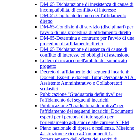
DM-65-Dichiarazione di inesistenza di cause di
incompatibilità, di conflitto di interesse
DM-65-Capitolato tecnico per l'affidamento
diretto
DM-65-Condizioni di servizio (disciplinari) per
l'avvio di una procedura di affidamento diretto
DM-65-Determina a contrarre per l'avvio di una
procedura di affidamento diretto
DM-65-Dichiarazione di assenza di cause di
conflitto di interesse ed obblighi di astensione
Lettera di incarico nell'ambito del suindicato
progetto
Decreto di affidamento dei seguenti incarichi:
Docenti Esperti e docenti Tutor; Personale ATA -
Assistente Amministrativo e Collaboratori
scolastici
Pubbicazione ''Graduatoria definitiva'' per
l'affidamento dei seguenti incarichi
Pubblicazione ''Graduatoria definitiva'' per
l'affidamento dei seguenti incarichi: Documenti
esperti per i percorsi di tutoraggio per
l'orientamento agli studi e alle carriere STEM
Piano nazionale di ripresa e resilienza, Missione
4-Istruzione e ricerca-Componenti 1-
Potenziamento dell'offerta dei servizi di