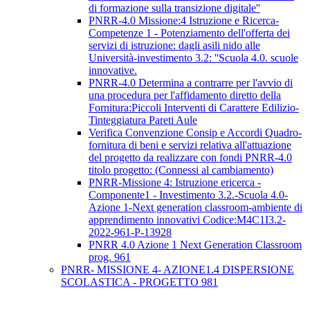
di formazione sulla transizione digitale''
PNRR-4.0 Missione:4 Istruzione e Ricerca-
Competenze 1 - Potenziamento dell'offerta dei
servizi di istruzione: dagli asili nido alle
Università-investimento 3.2: ''Scuola 4.0. scuole
innovative.
PNRR-4.0 Determina a contrarre per l'avvio di
una procedura per l'affidamento diretto della
Fornitura:Piccoli Interventi di Carattere Edilizio-
Tinteggiatura Pareti Aule
Verifica Convenzione Consip e Accordi Quadro-
fornitura di beni e servizi relativa all'attuazione
del progetto da realizzare con fondi PNRR-4.0
titolo progetto: (Connessi al cambiamento)
PNRR-Missione 4: Istruzione ericerca -
Componente1 - Investimento 3.2.-Scuola 4.0-
Azione 1-Next generation classroom-ambiente di
apprendimento innovativi Codice:M4C1I3.2-
2022-961-P-13928
PNRR 4.0 Azione 1 Next Generation Classroom
prog. 961
PNRR- MISSIONE 4- AZIONE1.4 DISPERSIONE
SCOLASTICA - PROGETTO 981