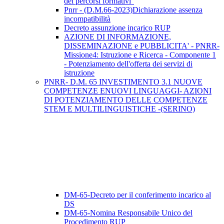
dei percorsi formativi''
Pnrr - (D.M.66-2023)Dichiarazione assenza
incompatibilità
Decreto assunzione incarico RUP
AZIONE DI INFORMAZIONE,
DISSEMINAZIONE e PUBBLICITA' - PNRR-
Missione4: Istruzione e Ricerca - Componente 1
- Potenziamento dell'offerta dei servizi di
istruzione
PNRR- D.M. 65 INVESTIMENTO 3.1 NUOVE
COMPETENZE ENUOVI LINGUAGGI- AZIONI
DI POTENZIAMENTO DELLE COMPETENZE
STEM E MULTILINGUISTICHE -(SERINO)
DM-65-Decreto per il conferimento incarico al
DS
DM-65-Nomina Responsabile Unico del
Procedimento RUP