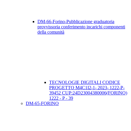
DM-66-Forino-Pubblicazione graduatoria
provvissoria conferimento incarichi componenti
della comunità
TECNOLOGIE DIGITALI CODICE
PROGETTO M4C1I2-1- 2023- 1222-P-
39452 CUP:24D23004380006(FORINO)
1222 - P - 39
DM-65-FORINO