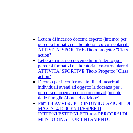
Lettera di incarico docente esperto (interno) per
percorsi formativi e laboratoriali co-curricolari di
ATTIVITA' SPORTIVE-Titolo progetto: ''Class
action''
Lettera di incarico docente tutor (interno) per
percorsi formativi e laboratoriali co-curriculare di
ATTIVITA' SPORTIVE-Titolo Progetto: ''Class
action''
Decreto per il conferimento di n.4 incaricati
individuali aventi ad oggetto la docenza per i
percorsi di orientamento con coinvolgimento
delle famiglie (4 ore ad edizione)
Pnrr 1.4-AVVISO PER INDIVIDUAZIONE DI
MAX N. 4 DOCENTI/ESPERTI
INTERNI/ESTERNI PER n. 4 PERCORSI DI
MENTORING E ORIENTAMENTO