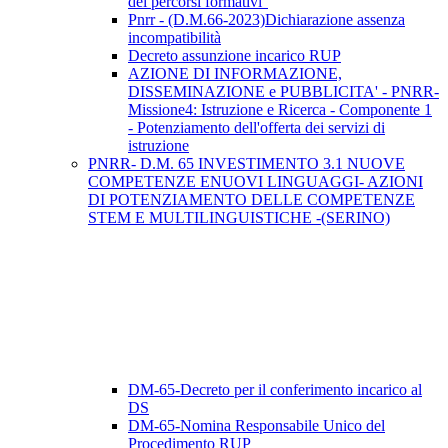
dei percorsi formativi''
Pnrr - (D.M.66-2023)Dichiarazione assenza
incompatibilità
Decreto assunzione incarico RUP
AZIONE DI INFORMAZIONE,
DISSEMINAZIONE e PUBBLICITA' - PNRR-
Missione4: Istruzione e Ricerca - Componente 1
- Potenziamento dell'offerta dei servizi di
istruzione
PNRR- D.M. 65 INVESTIMENTO 3.1 NUOVE
COMPETENZE ENUOVI LINGUAGGI- AZIONI
DI POTENZIAMENTO DELLE COMPETENZE
STEM E MULTILINGUISTICHE -(SERINO)
DM-65-Decreto per il conferimento incarico al
DS
DM-65-Nomina Responsabile Unico del
Procedimento RUP