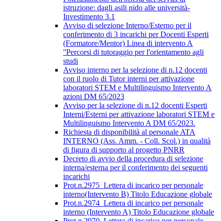
istruzione: dagli asili nido alle università-
Investimento 3.1
Avviso di selezione Interno/Esterno per il
conferimento di 3 incarichi per Docenti Esperti
(Formatore/Mentor) Linea di intervento A
''Percorsi di tutoraggio per l'orientamento agli
studi
Avviso interno per la selezione di n.12 docenti
con il ruolo di Tutor interni per attivazione
laboratori STEM e Multilinguismo Intervento A
azioni DM 65/2023
Avviso per la selezione di n.12 docenti Esperti
Interni/Esterni per attivazione laboratori STEM e
Multilinguismo Intervento A DM 65/2023.
Richiesta di disponibilità al personale ATA
INTERNO (Ass. Amm. - Coll. Scol.) in qualità
di figura di supporto al progetto PNRR
Decreto di avvio della procedura di selezione
interna/esterna per il conferimento dei seguenti
incarichi
Prot.n.2975_Lettera di incarico per personale
interno(Intervento B) Titolo Educazione globale
Prot.n.2974_Lettera di incarico per personale
interno (Intervento A) Titolo Educazione globale
Prot.n.2970_Lettera di incarico per personale