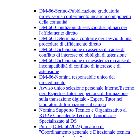
DM-66-Serino-Pubblicazione graduatoria
provvissoria conferimento incarichi componenti
della comunità
DM-66-Condizioni di servizio disciplinari per
l'affidamento diretto
DM-66-Determina a contrarre per l'avvio di una
procedura di affidamento diretto
DM-66-Dichiarazione di assenza di cause di
conflitto di interesse ed obblighi di astensione
DM-66-Dichiarazione di inesistenza di cause di
incompatibilità di conflitto di interesse e di
astensione
DM-66-Nomina responsabile unico del
procedimento
Avviso unico selezione personale Interno/Esterno
per: Esperti e Tutor nei percorsi di formazione
sulla transazione digitale - Esperti Tutor nei
laboratori di formazione sul campo
Nomina Supporto Tecnico e Organizzativo al
RUP e Consulente Tecnico, Giuridico e
Specializzato al DS
Pnrr - (D.M. 66/2023) Incarico di
''Coordinamento generale e Direzionale tecnica