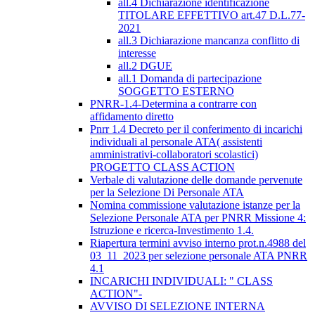
all.4 Dichiarazione identificazione
TITOLARE EFFETTIVO art.47 D.L.77-
2021
all.3 Dichiarazione mancanza conflitto di
interesse
all.2 DGUE
all.1 Domanda di partecipazione
SOGGETTO ESTERNO
PNRR-1.4-Determina a contrarre con
affidamento diretto
Pnrr 1.4 Decreto per il conferimento di incarichi
individuali al personale ATA( assistenti
amministrativi-collaboratori scolastici)
PROGETTO CLASS ACTION
Verbale di valutazione delle domande pervenute
per la Selezione Di Personale ATA
Nomina commissione valutazione istanze per la
Selezione Personale ATA per PNRR Missione 4:
Istruzione e ricerca-Investimento 1.4.
Riapertura termini avviso interno prot.n.4988 del
03_11_2023 per selezione personale ATA PNRR
4.1
INCARICHI INDIVIDUALI: " CLASS
ACTION"-
AVVISO DI SELEZIONE INTERNA