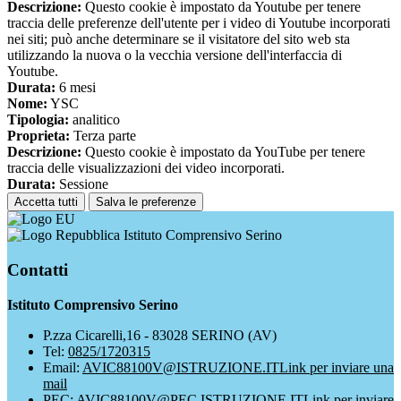
Descrizione:
Questo cookie è impostato da Youtube per tenere
traccia delle preferenze dell'utente per i video di Youtube incorporati
nei siti; può anche determinare se il visitatore del sito web sta
utilizzando la nuova o la vecchia versione dell'interfaccia di
Youtube.
Durata:
6 mesi
Nome:
YSC
Tipologia:
analitico
Proprieta:
Terza parte
Descrizione:
Questo cookie è impostato da YouTube per tenere
traccia delle visualizzazioni dei video incorporati.
Durata:
Sessione
Accetta tutti
Salva le preferenze
Istituto Comprensivo Serino
Contatti
Istituto Comprensivo Serino
P.zza Cicarelli,16 - 83028 SERINO (AV)
Tel:
0825/1720315
Email:
AVIC88100V@ISTRUZIONE.IT
Link per inviare una
mail
PEC:
AVIC88100V@PEC.ISTRUZIONE.IT
Link per inviare