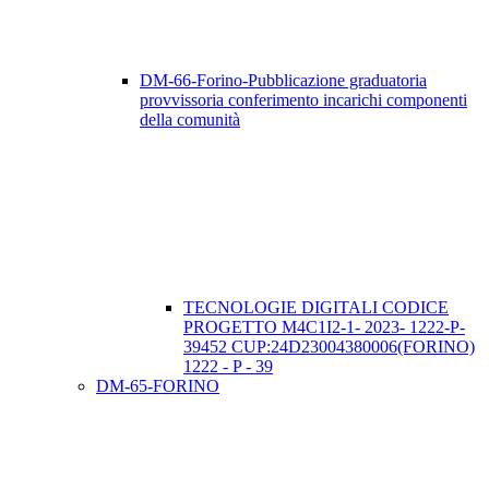
DM-66-Forino-Pubblicazione graduatoria
provvissoria conferimento incarichi componenti
della comunità
TECNOLOGIE DIGITALI CODICE
PROGETTO M4C1I2-1- 2023- 1222-P-
39452 CUP:24D23004380006(FORINO)
1222 - P - 39
DM-65-FORINO