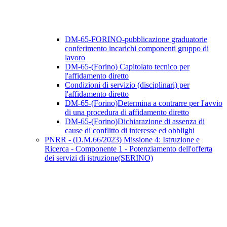
DM-65-FORINO-pubblicazione graduatorie
conferimento incarichi componenti gruppo di
lavoro
DM-65-(Forino) Capitolato tecnico per
l'affidamento diretto
Condizioni di servizio (disciplinari) per
l'affidamento diretto
DM-65-(Forino)Determina a contrarre per l'avvio
di una procedura di affidamento diretto
DM-65-(Forino)Dichiarazione di assenza di
cause di conflitto di interesse ed obblighi
PNRR - (D.M.66/2023) Missione 4: Istruzione e
Ricerca - Componente 1 - Potenziamento dell'offerta
dei servizi di istruzione(SERINO)