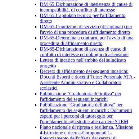
DM-65-Dichiarazione di inesistenza di cause di
incompatibilità, di conflitto di interesse
DM-65-Capitolato tecnico per l'affidamento
diretto
DM-65-Condizioni di servizio (disciplinari) per
l'avvio di una procedura di affidamento diretto
DM-65-Determina a contrarre per l'avvio di una
procedura di affidamento diretto
DM-65-Dichiarazione di assenza di cause di
conflitto di interesse ed obblighi di astensione
Lettera di incarico nell'ambito del suindicato
progetto
Decreto di affidamento dei seguenti incarichi:
Docenti Esperti e docenti Tutor; Personale ATA -
Assistente Amministrativo e Collaboratori
scolastici
Pubbicazione ''Graduatoria definitiva'' per
l'affidamento dei seguenti incarichi
Pubblicazione ''Graduatoria definitiva'' per
l'affidamento dei seguenti incarichi: Documenti
esperti per i percorsi di tutoraggio per
l'orientamento agli studi e alle carriere STEM
Piano nazionale di ripresa e resilienza, Missione
4-Istruzione e ricerca-Componenti 1-
Potenziamento dell'offerta dei servizi di