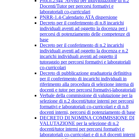
Prot.n.2544_Avviso per individuazione di n.2
Docenti/Tutor per percorsi formativi e
laboratoriali co-curriculari
PNRR-1.4-Calendario ATA dispersione
Decreto per il conferimento di n.8 incarichi
individuali aventi ad oggetto la docenza per i
percorsi di potenziamento delle competenze di
base
Decreto per il conferimento di n.2 incarichi
individuali aventi ad oggetto la docenza e n.2
incarichi individuali aventi ad oggetto il
tutoraggio per percorsi formativi e laboratoriali
co-curricolari
Decreto di pubblicazione graduatoria definitiva
per il conferimento di incarichi individuali in
riferimento alla procedura di selezione interna di
docenti e tutor per percorsi formativi-laboratoriali
Verbale della commissione di valutazione per la
selezione di n.2 docenti/tutor interni per percorsi
formativi e laboratoriali co-curricolari e di n.8
docenti interni, percorsi di potenziamento di base
DECRETO DI NOMINA COMMISSIONE DI
VALUTAZIONE per la selezione di n.2
docenti/tutor interni per percorsi formativi e
laboratoriali co-curricolari e di n.8 docenti interni