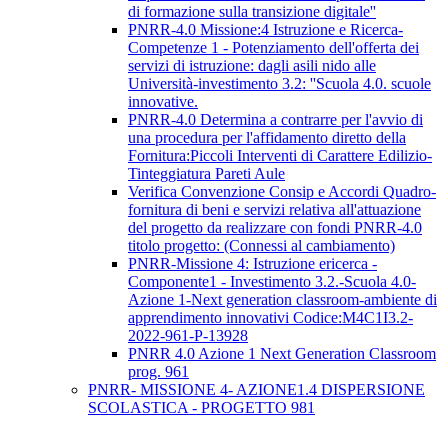
di formazione sulla transizione digitale''
PNRR-4.0 Missione:4 Istruzione e Ricerca-
Competenze 1 - Potenziamento dell'offerta dei
servizi di istruzione: dagli asili nido alle
Università-investimento 3.2: ''Scuola 4.0. scuole
innovative.
PNRR-4.0 Determina a contrarre per l'avvio di
una procedura per l'affidamento diretto della
Fornitura:Piccoli Interventi di Carattere Edilizio-
Tinteggiatura Pareti Aule
Verifica Convenzione Consip e Accordi Quadro-
fornitura di beni e servizi relativa all'attuazione
del progetto da realizzare con fondi PNRR-4.0
titolo progetto: (Connessi al cambiamento)
PNRR-Missione 4: Istruzione ericerca -
Componente1 - Investimento 3.2.-Scuola 4.0-
Azione 1-Next generation classroom-ambiente di
apprendimento innovativi Codice:M4C1I3.2-
2022-961-P-13928
PNRR 4.0 Azione 1 Next Generation Classroom
prog. 961
PNRR- MISSIONE 4- AZIONE1.4 DISPERSIONE
SCOLASTICA - PROGETTO 981