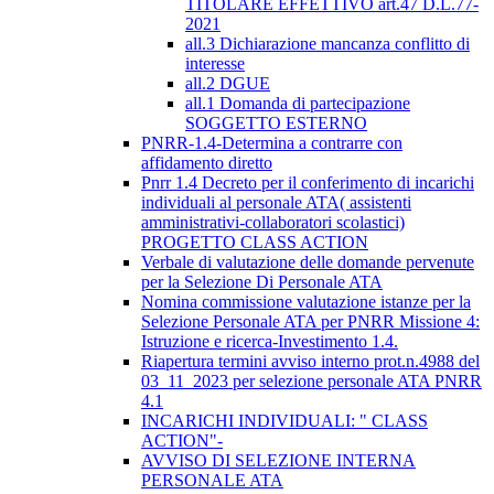
TITOLARE EFFETTIVO art.47 D.L.77-
2021
all.3 Dichiarazione mancanza conflitto di
interesse
all.2 DGUE
all.1 Domanda di partecipazione
SOGGETTO ESTERNO
PNRR-1.4-Determina a contrarre con
affidamento diretto
Pnrr 1.4 Decreto per il conferimento di incarichi
individuali al personale ATA( assistenti
amministrativi-collaboratori scolastici)
PROGETTO CLASS ACTION
Verbale di valutazione delle domande pervenute
per la Selezione Di Personale ATA
Nomina commissione valutazione istanze per la
Selezione Personale ATA per PNRR Missione 4:
Istruzione e ricerca-Investimento 1.4.
Riapertura termini avviso interno prot.n.4988 del
03_11_2023 per selezione personale ATA PNRR
4.1
INCARICHI INDIVIDUALI: " CLASS
ACTION"-
AVVISO DI SELEZIONE INTERNA
PERSONALE ATA