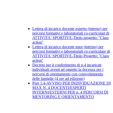
Lettera di incarico docente esperto (interno) per
percorsi formativi e laboratoriali co-curricolari di
ATTIVITA' SPORTIVE-Titolo progetto: ''Class
action''
Lettera di incarico docente tutor (interno) per
percorsi formativi e laboratoriali co-curriculare di
ATTIVITA' SPORTIVE-Titolo Progetto: ''Class
action''
Decreto per il conferimento di n.4 incaricati
individuali aventi ad oggetto la docenza per i
percorsi di orientamento con coinvolgimento
delle famiglie (4 ore ad edizione)
Pnrr 1.4-AVVISO PER INDIVIDUAZIONE DI
MAX N. 4 DOCENTI/ESPERTI
INTERNI/ESTERNI PER n. 4 PERCORSI DI
MENTORING E ORIENTAMENTO