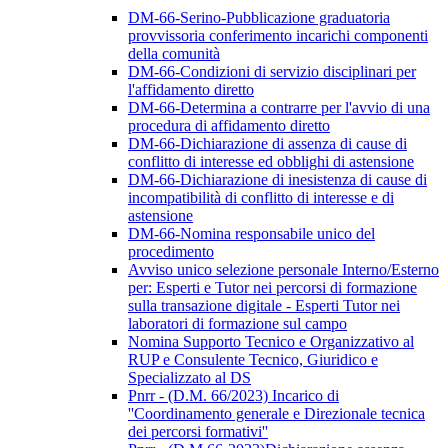
DM-66-Serino-Pubblicazione graduatoria
provvissoria conferimento incarichi componenti
della comunità
DM-66-Condizioni di servizio disciplinari per
l'affidamento diretto
DM-66-Determina a contrarre per l'avvio di una
procedura di affidamento diretto
DM-66-Dichiarazione di assenza di cause di
conflitto di interesse ed obblighi di astensione
DM-66-Dichiarazione di inesistenza di cause di
incompatibilità di conflitto di interesse e di
astensione
DM-66-Nomina responsabile unico del
procedimento
Avviso unico selezione personale Interno/Esterno
per: Esperti e Tutor nei percorsi di formazione
sulla transazione digitale - Esperti Tutor nei
laboratori di formazione sul campo
Nomina Supporto Tecnico e Organizzativo al
RUP e Consulente Tecnico, Giuridico e
Specializzato al DS
Pnrr - (D.M. 66/2023) Incarico di
''Coordinamento generale e Direzionale tecnica
dei percorsi formativi''