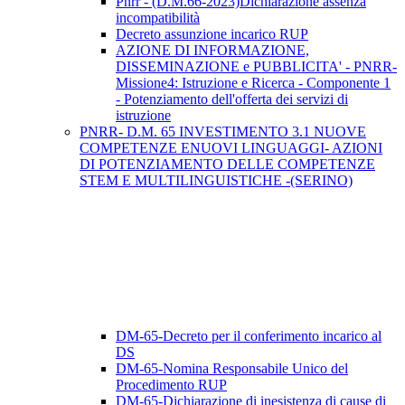
Pnrr - (D.M.66-2023)Dichiarazione assenza
incompatibilità
Decreto assunzione incarico RUP
AZIONE DI INFORMAZIONE,
DISSEMINAZIONE e PUBBLICITA' - PNRR-
Missione4: Istruzione e Ricerca - Componente 1
- Potenziamento dell'offerta dei servizi di
istruzione
PNRR- D.M. 65 INVESTIMENTO 3.1 NUOVE
COMPETENZE ENUOVI LINGUAGGI- AZIONI
DI POTENZIAMENTO DELLE COMPETENZE
STEM E MULTILINGUISTICHE -(SERINO)
DM-65-Decreto per il conferimento incarico al
DS
DM-65-Nomina Responsabile Unico del
Procedimento RUP
DM-65-Dichiarazione di inesistenza di cause di