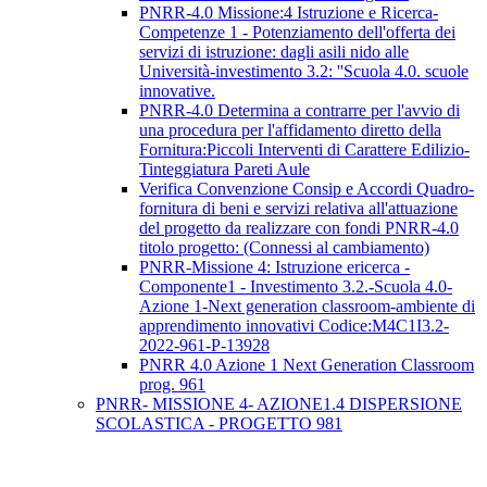
PNRR-4.0 Missione:4 Istruzione e Ricerca-
Competenze 1 - Potenziamento dell'offerta dei
servizi di istruzione: dagli asili nido alle
Università-investimento 3.2: ''Scuola 4.0. scuole
innovative.
PNRR-4.0 Determina a contrarre per l'avvio di
una procedura per l'affidamento diretto della
Fornitura:Piccoli Interventi di Carattere Edilizio-
Tinteggiatura Pareti Aule
Verifica Convenzione Consip e Accordi Quadro-
fornitura di beni e servizi relativa all'attuazione
del progetto da realizzare con fondi PNRR-4.0
titolo progetto: (Connessi al cambiamento)
PNRR-Missione 4: Istruzione ericerca -
Componente1 - Investimento 3.2.-Scuola 4.0-
Azione 1-Next generation classroom-ambiente di
apprendimento innovativi Codice:M4C1I3.2-
2022-961-P-13928
PNRR 4.0 Azione 1 Next Generation Classroom
prog. 961
PNRR- MISSIONE 4- AZIONE1.4 DISPERSIONE
SCOLASTICA - PROGETTO 981