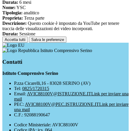
Durata:
6 mesi
Nome:
YSC
Tipologia:
analitico
Proprieta:
Terza parte
Descrizione:
Questo cookie è impostato da YouTube per tenere
traccia delle visualizzazioni dei video incorporati.
Durata:
Sessione
Accetta tutti
Salva le preferenze
Istituto Comprensivo Serino
Contatti
Istituto Comprensivo Serino
P.zza Cicarelli,16 - 83028 SERINO (AV)
Tel:
0825/1720315
Email:
AVIC88100V@ISTRUZIONE.IT
Link per inviare una
mail
PEC:
AVIC88100V@PEC.ISTRUZIONE.IT
Link per inviare
una mail
C.F.: 92088190647
Codice Ministeriale: AVIC88100V
Codice iPA: ics_064