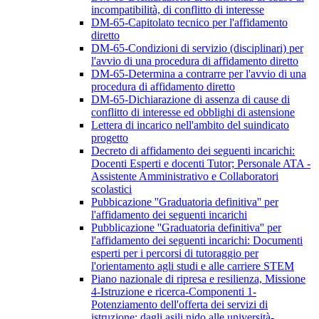
incompatibilità, di conflitto di interesse
DM-65-Capitolato tecnico per l'affidamento
diretto
DM-65-Condizioni di servizio (disciplinari) per
l'avvio di una procedura di affidamento diretto
DM-65-Determina a contrarre per l'avvio di una
procedura di affidamento diretto
DM-65-Dichiarazione di assenza di cause di
conflitto di interesse ed obblighi di astensione
Lettera di incarico nell'ambito del suindicato
progetto
Decreto di affidamento dei seguenti incarichi:
Docenti Esperti e docenti Tutor; Personale ATA -
Assistente Amministrativo e Collaboratori
scolastici
Pubbicazione ''Graduatoria definitiva'' per
l'affidamento dei seguenti incarichi
Pubblicazione ''Graduatoria definitiva'' per
l'affidamento dei seguenti incarichi: Documenti
esperti per i percorsi di tutoraggio per
l'orientamento agli studi e alle carriere STEM
Piano nazionale di ripresa e resilienza, Missione
4-Istruzione e ricerca-Componenti 1-
Potenziamento dell'offerta dei servizi di
istruzione: dagli asili nido alle università-