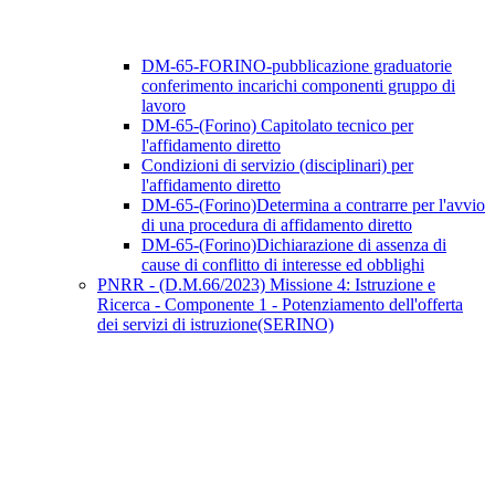
DM-65-FORINO-pubblicazione graduatorie
conferimento incarichi componenti gruppo di
lavoro
DM-65-(Forino) Capitolato tecnico per
l'affidamento diretto
Condizioni di servizio (disciplinari) per
l'affidamento diretto
DM-65-(Forino)Determina a contrarre per l'avvio
di una procedura di affidamento diretto
DM-65-(Forino)Dichiarazione di assenza di
cause di conflitto di interesse ed obblighi
PNRR - (D.M.66/2023) Missione 4: Istruzione e
Ricerca - Componente 1 - Potenziamento dell'offerta
dei servizi di istruzione(SERINO)