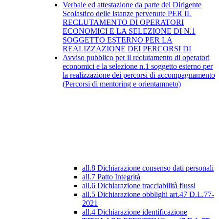
Verbale ed attestazione da parte del Dirigente
Scolastico delle istanze pervenute PER IL
RECLUTAMENTO DI OPERATORI
ECONOMICI E LA SELEZIONE DI N.1
SOGGETTO ESTERNO PER LA
REALIZZAZIONE DEI PERCORSI DI
Avviso pubblico per il reclutamento di operatori
economici e la selezione n.1 soggetto esterno per
la realizzazione dei percorsi di accompagnamento
(Percorsi di mentoring e orientamneto)
all.8 Dichiarazione consenso dati personali
all.7 Patto Integrità
all.6 Dichiarazione tracciabilità flussi
all.5 Dichiarazione obblighi art.47 D.L.77-
2021
all.4 Dichiarazione identificazione