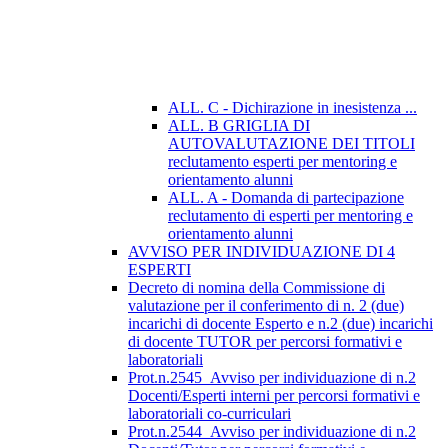
ALL. C - Dichirazione in inesistenza ...
ALL. B GRIGLIA DI
AUTOVALUTAZIONE DEI TITOLI
reclutamento esperti per mentoring e
orientamento alunni
ALL. A - Domanda di partecipazione
reclutamento di esperti per mentoring e
orientamento alunni
AVVISO PER INDIVIDUAZIONE DI 4
ESPERTI
Decreto di nomina della Commissione di
valutazione per il conferimento di n. 2 (due)
incarichi di docente Esperto e n.2 (due) incarichi
di docente TUTOR per percorsi formativi e
laboratoriali
Prot.n.2545_Avviso per individuazione di n.2
Docenti/Esperti interni per percorsi formativi e
laboratoriali co-curriculari
Prot.n.2544_Avviso per individuazione di n.2