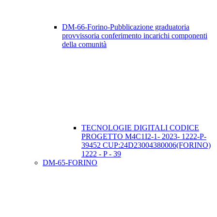
DM-66-Forino-Pubblicazione graduatoria
provvissoria conferimento incarichi componenti
della comunità
TECNOLOGIE DIGITALI CODICE
PROGETTO M4C1I2-1- 2023- 1222-P-
39452 CUP:24D23004380006(FORINO)
1222 - P - 39
DM-65-FORINO