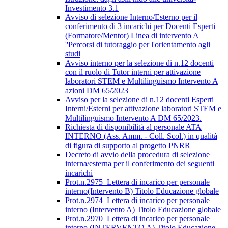
Investimento 3.1
Avviso di selezione Interno/Esterno per il
conferimento di 3 incarichi per Docenti Esperti
(Formatore/Mentor) Linea di intervento A
''Percorsi di tutoraggio per l'orientamento agli
studi
Avviso interno per la selezione di n.12 docenti
con il ruolo di Tutor interni per attivazione
laboratori STEM e Multilinguismo Intervento A
azioni DM 65/2023
Avviso per la selezione di n.12 docenti Esperti
Interni/Esterni per attivazione laboratori STEM e
Multilinguismo Intervento A DM 65/2023.
Richiesta di disponibilità al personale ATA
INTERNO (Ass. Amm. - Coll. Scol.) in qualità
di figura di supporto al progetto PNRR
Decreto di avvio della procedura di selezione
interna/esterna per il conferimento dei seguenti
incarichi
Prot.n.2975_Lettera di incarico per personale
interno(Intervento B) Titolo Educazione globale
Prot.n.2974_Lettera di incarico per personale
interno (Intervento A) Titolo Educazione globale
Prot.n.2970_Lettera di incarico per personale
interno (INTERVENTO A) Titolo Educazione