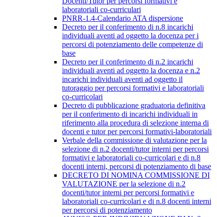
Docenti/Tutor per percorsi formativi e
laboratoriali co-curriculari
PNRR-1.4-Calendario ATA dispersione
Decreto per il conferimento di n.8 incarichi
individuali aventi ad oggetto la docenza per i
percorsi di potenziamento delle competenze di
base
Decreto per il conferimento di n.2 incarichi
individuali aventi ad oggetto la docenza e n.2
incarichi individuali aventi ad oggetto il
tutoraggio per percorsi formativi e laboratoriali
co-curricolari
Decreto di pubblicazione graduatoria definitiva
per il conferimento di incarichi individuali in
riferimento alla procedura di selezione interna di
docenti e tutor per percorsi formativi-laboratoriali
Verbale della commissione di valutazione per la
selezione di n.2 docenti/tutor interni per percorsi
formativi e laboratoriali co-curricolari e di n.8
docenti interni, percorsi di potenziamento di base
DECRETO DI NOMINA COMMISSIONE DI
VALUTAZIONE per la selezione di n.2
docenti/tutor interni per percorsi formativi e
laboratoriali co-curricolari e di n.8 docenti interni
per percorsi di potenziamento