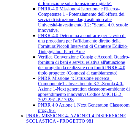
di formazione sulla transizione digitale''
PNRR-4.0 Missione:4 Istruzione e Ricerca-
Competenze 1 - Potenziamento dell'offerta dei
servizi di istruzione: dagli asili nido alle
Università-investimento 3.2: ''Scuola 4.0. scuole
innovative.
PNRR-4.0 Determina a contrarre per l'avvio di
una procedura per l'affidamento diretto della
Fornitura:Piccoli Interventi di Carattere Edilizio-
Tinteggiatura Pareti Aule
Verifica Convenzione Consip e Accordi Quadro-
fornitura di beni e servizi relativa all'attuazione
del progetto da realizzare con fondi PNRR-4.0
titolo progetto: (Connessi al cambiamento)
PNRR-Missione 4: Istruzione ericerca -
Componente1 - Investimento 3.2.-Scuola 4.0-
Azione 1-Next generation classroom-ambiente di
apprendimento innovativi Codice:M4C1I3.2-
2022-961-P-13928
PNRR 4.0 Azione 1 Next Generation Classroom
prog. 961
PNRR- MISSIONE 4- AZIONE1.4 DISPERSIONE
SCOLASTICA - PROGETTO 981