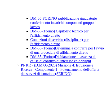
DM-65-FORINO-pubblicazione graduatorie
conferimento incarichi componenti gruppo di
lavoro
DM-65-(Forino) Capitolato tecnico per
l'affidamento diretto
Condizioni di servizio (disciplinari) per
l'affidamento diretto
DM-65-(Forino)Determina a contrarre per l'avvio
di una procedura di affidamento diretto
DM-65-(Forino)Dichiarazione di assenza di
cause di conflitto di interesse ed obblighi
PNRR - (D.M.66/2023) Missione 4: Istruzione e
Ricerca - Componente 1 - Potenziamento dell'offerta
dei servizi di istruzione(SERINO)