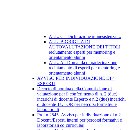
ALL. C - Dichirazione in inesistenza ...
ALL. B GRIGLIA DI
AUTOVALUTAZIONE DEI TITOLI
reclutamento esperti per mentoring e
orientamento alunni
ALL. A - Domanda di partecipazione
reclutamento di esperti per mentoring e
orientamento alunni
AVVISO PER INDIVIDUAZIONE DI 4
ESPERTI
Decreto di nomina della Commissione di
valutazione per il conferimento di n. 2 (due)
incarichi di docente Esperto e n.2 (due) incarichi
di docente TUTOR per percorsi formativi e
laboratoriali
Prot.n.2545_Avviso per individuazione di n.2
Docenti/Esperti interni per percorsi formativi e
laboratoriali co-curriculari