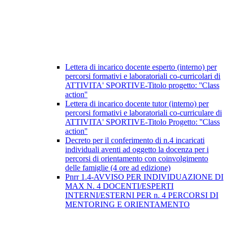
Lettera di incarico docente esperto (interno) per
percorsi formativi e laboratoriali co-curricolari di
ATTIVITA' SPORTIVE-Titolo progetto: ''Class
action''
Lettera di incarico docente tutor (interno) per
percorsi formativi e laboratoriali co-curriculare di
ATTIVITA' SPORTIVE-Titolo Progetto: ''Class
action''
Decreto per il conferimento di n.4 incaricati
individuali aventi ad oggetto la docenza per i
percorsi di orientamento con coinvolgimento
delle famiglie (4 ore ad edizione)
Pnrr 1.4-AVVISO PER INDIVIDUAZIONE DI
MAX N. 4 DOCENTI/ESPERTI
INTERNI/ESTERNI PER n. 4 PERCORSI DI
MENTORING E ORIENTAMENTO