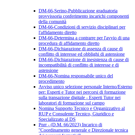
DM-66-Serino-Pubblicazione graduatoria
provvissoria conferimento incarichi componenti
della comunità
DM-66-Condizioni di servizio disciplinari per
l'affidamento diretto
DM-66-Determina a contrarre per l'avvio di una
procedura di affidamento diretto
DM-66-Dichiarazione di assenza di cause di
conflitto di interesse ed obblighi di astensione
DM-66-Dichiarazione di inesistenza di cause di
incompatibilità di conflitto di interesse e di
astensione
DM-66-Nomina responsabile unico del
procedimento
Avviso unico selezione personale Interno/Esterno
per: Esperti e Tutor nei percorsi di formazione
sulla transazione digitale - Esperti Tutor nei
laboratori di formazione sul campo
Nomina Supporto Tecnico e Organizzativo al
RUP e Consulente Tecnico, Giuridico e
Specializzato al DS
Pnrr - (D.M. 66/2023) Incarico di
''Coordinamento generale e Direzionale tecnica