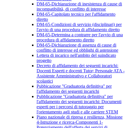
DM-65-Dichiarazione di inesistenza di cause di
incompatibilità, di conflitto di interesse
DM-65-Capitolato tecnico per l'affidamento
diretto
DM-65-Condizioni di servizio (disciplinari) per
l'avvio di una procedura di affidamento diretto
DM-65-Determina a contrarre per l'avvio di una
procedura di affidamento diretto
DM-65-Dichiarazione di assenza di cause di
conflitto di interesse ed obblighi di astensione
Lettera di incarico nell'ambito del suindicato
progetto
Decreto di affidamento dei seguenti incarichi:
Docenti Esperti e docenti Tutor; Personale ATA -
Assistente Amministrativo e Collaboratori
scolastici
Pubbicazione ''Graduatoria definitiva'' per
l'affidamento dei seguenti incarichi
Pubblicazione ''Graduatoria definitiva'' per
l'affidamento dei seguenti incarichi: Documenti
esperti per i percorsi di tutoraggio per
l'orientamento agli studi e alle carriere STEM
Piano nazionale di ripresa e resilienza, Missione
4-Istruzione e ricerca-Componenti 1-
Potenziamento dell'offerta dei servizi di