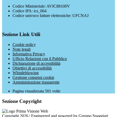
Codice Ministeriale: AVIC88100V
Codice iPA: ics_064
Codice univoco fatture elettroniche: UFCNAJ
Sezione Link Utili
Cookie policy
Note legali
Informativa Privacy
Ufficio Relazioni con il Pubblico
Dichiarazione di accessibilità
Obiettivi di accessibilità
Whistleblowing
Gestione consensi cookie
Amministrazione trasparente
Pagina visualizzata
501
volte
Sezione Copyright
Copyright 2026 | Engineered and powered by Gruppo Spaggiari