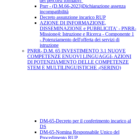
dei percorsi formativi''
Pnrr - (D.M.66-2023)Dichiarazione assenza
incompatibilità
Decreto assunzione incarico RUP
AZIONE DI INFORMAZIONE,
DISSEMINAZIONE e PUBBLICITA' - PNRR-
Missione4: Istruzione e Ricerca - Componente 1
- Potenziamento dell'offerta dei servizi di
istruzione
PNRR- D.M. 65 INVESTIMENTO 3.1 NUOVE
COMPETENZE ENUOVI LINGUAGGI- AZIONI
DI POTENZIAMENTO DELLE COMPETENZE
STEM E MULTILINGUISTICHE -(SERINO)
DM-65-Decreto per il conferimento incarico al
DS
DM-65-Nomina Responsabile Unico del
Procedimento RUP