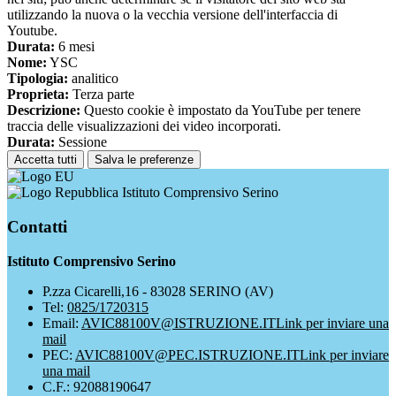
utilizzando la nuova o la vecchia versione dell'interfaccia di
Youtube.
Durata:
6 mesi
Nome:
YSC
Tipologia:
analitico
Proprieta:
Terza parte
Descrizione:
Questo cookie è impostato da YouTube per tenere
traccia delle visualizzazioni dei video incorporati.
Durata:
Sessione
Accetta tutti
Salva le preferenze
Istituto Comprensivo Serino
Contatti
Istituto Comprensivo Serino
P.zza Cicarelli,16 - 83028 SERINO (AV)
Tel:
0825/1720315
Email:
AVIC88100V@ISTRUZIONE.IT
Link per inviare una
mail
PEC:
AVIC88100V@PEC.ISTRUZIONE.IT
Link per inviare
una mail
C.F.: 92088190647