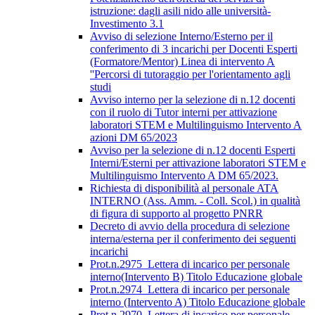
istruzione: dagli asili nido alle università-
Investimento 3.1
Avviso di selezione Interno/Esterno per il
conferimento di 3 incarichi per Docenti Esperti
(Formatore/Mentor) Linea di intervento A
''Percorsi di tutoraggio per l'orientamento agli
studi
Avviso interno per la selezione di n.12 docenti
con il ruolo di Tutor interni per attivazione
laboratori STEM e Multilinguismo Intervento A
azioni DM 65/2023
Avviso per la selezione di n.12 docenti Esperti
Interni/Esterni per attivazione laboratori STEM e
Multilinguismo Intervento A DM 65/2023.
Richiesta di disponibilità al personale ATA
INTERNO (Ass. Amm. - Coll. Scol.) in qualità
di figura di supporto al progetto PNRR
Decreto di avvio della procedura di selezione
interna/esterna per il conferimento dei seguenti
incarichi
Prot.n.2975_Lettera di incarico per personale
interno(Intervento B) Titolo Educazione globale
Prot.n.2974_Lettera di incarico per personale
interno (Intervento A) Titolo Educazione globale
Prot.n.2970_Lettera di incarico per personale