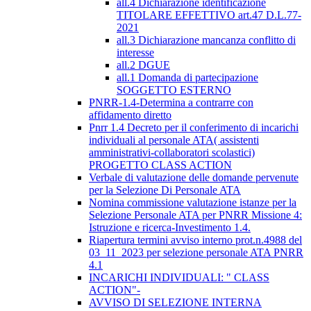
all.4 Dichiarazione identificazione
TITOLARE EFFETTIVO art.47 D.L.77-
2021
all.3 Dichiarazione mancanza conflitto di
interesse
all.2 DGUE
all.1 Domanda di partecipazione
SOGGETTO ESTERNO
PNRR-1.4-Determina a contrarre con
affidamento diretto
Pnrr 1.4 Decreto per il conferimento di incarichi
individuali al personale ATA( assistenti
amministrativi-collaboratori scolastici)
PROGETTO CLASS ACTION
Verbale di valutazione delle domande pervenute
per la Selezione Di Personale ATA
Nomina commissione valutazione istanze per la
Selezione Personale ATA per PNRR Missione 4:
Istruzione e ricerca-Investimento 1.4.
Riapertura termini avviso interno prot.n.4988 del
03_11_2023 per selezione personale ATA PNRR
4.1
INCARICHI INDIVIDUALI: " CLASS
ACTION"-
AVVISO DI SELEZIONE INTERNA