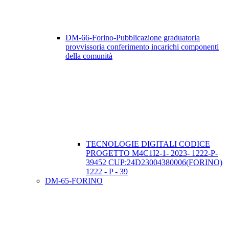
DM-66-Forino-Pubblicazione graduatoria
provvissoria conferimento incarichi componenti
della comunità
TECNOLOGIE DIGITALI CODICE
PROGETTO M4C1I2-1- 2023- 1222-P-
39452 CUP:24D23004380006(FORINO)
1222 - P - 39
DM-65-FORINO