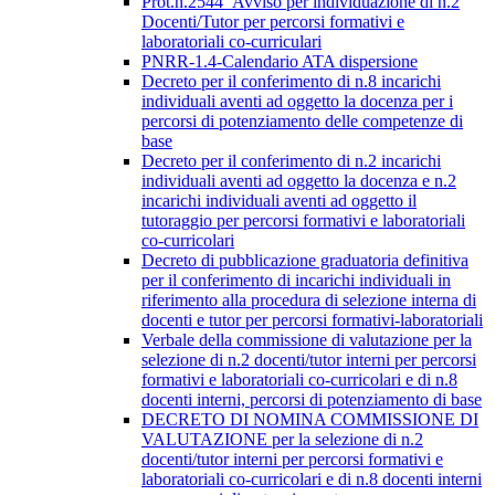
Prot.n.2544_Avviso per individuazione di n.2
Docenti/Tutor per percorsi formativi e
laboratoriali co-curriculari
PNRR-1.4-Calendario ATA dispersione
Decreto per il conferimento di n.8 incarichi
individuali aventi ad oggetto la docenza per i
percorsi di potenziamento delle competenze di
base
Decreto per il conferimento di n.2 incarichi
individuali aventi ad oggetto la docenza e n.2
incarichi individuali aventi ad oggetto il
tutoraggio per percorsi formativi e laboratoriali
co-curricolari
Decreto di pubblicazione graduatoria definitiva
per il conferimento di incarichi individuali in
riferimento alla procedura di selezione interna di
docenti e tutor per percorsi formativi-laboratoriali
Verbale della commissione di valutazione per la
selezione di n.2 docenti/tutor interni per percorsi
formativi e laboratoriali co-curricolari e di n.8
docenti interni, percorsi di potenziamento di base
DECRETO DI NOMINA COMMISSIONE DI
VALUTAZIONE per la selezione di n.2
docenti/tutor interni per percorsi formativi e
laboratoriali co-curricolari e di n.8 docenti interni