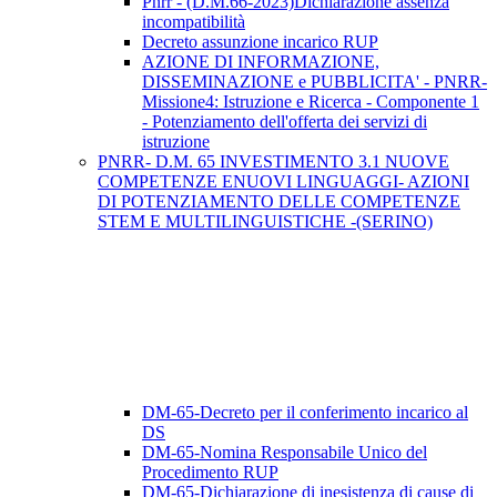
Pnrr - (D.M.66-2023)Dichiarazione assenza
incompatibilità
Decreto assunzione incarico RUP
AZIONE DI INFORMAZIONE,
DISSEMINAZIONE e PUBBLICITA' - PNRR-
Missione4: Istruzione e Ricerca - Componente 1
- Potenziamento dell'offerta dei servizi di
istruzione
PNRR- D.M. 65 INVESTIMENTO 3.1 NUOVE
COMPETENZE ENUOVI LINGUAGGI- AZIONI
DI POTENZIAMENTO DELLE COMPETENZE
STEM E MULTILINGUISTICHE -(SERINO)
DM-65-Decreto per il conferimento incarico al
DS
DM-65-Nomina Responsabile Unico del
Procedimento RUP
DM-65-Dichiarazione di inesistenza di cause di