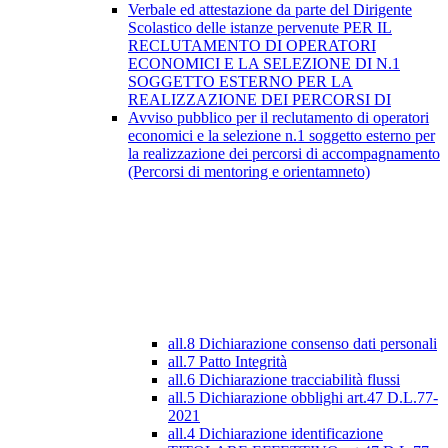
Verbale ed attestazione da parte del Dirigente
Scolastico delle istanze pervenute PER IL
RECLUTAMENTO DI OPERATORI
ECONOMICI E LA SELEZIONE DI N.1
SOGGETTO ESTERNO PER LA
REALIZZAZIONE DEI PERCORSI DI
Avviso pubblico per il reclutamento di operatori
economici e la selezione n.1 soggetto esterno per
la realizzazione dei percorsi di accompagnamento
(Percorsi di mentoring e orientamneto)
all.8 Dichiarazione consenso dati personali
all.7 Patto Integrità
all.6 Dichiarazione tracciabilità flussi
all.5 Dichiarazione obblighi art.47 D.L.77-
2021
all.4 Dichiarazione identificazione