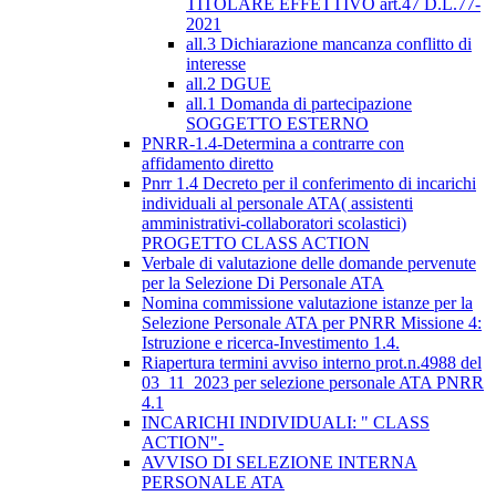
TITOLARE EFFETTIVO art.47 D.L.77-
2021
all.3 Dichiarazione mancanza conflitto di
interesse
all.2 DGUE
all.1 Domanda di partecipazione
SOGGETTO ESTERNO
PNRR-1.4-Determina a contrarre con
affidamento diretto
Pnrr 1.4 Decreto per il conferimento di incarichi
individuali al personale ATA( assistenti
amministrativi-collaboratori scolastici)
PROGETTO CLASS ACTION
Verbale di valutazione delle domande pervenute
per la Selezione Di Personale ATA
Nomina commissione valutazione istanze per la
Selezione Personale ATA per PNRR Missione 4:
Istruzione e ricerca-Investimento 1.4.
Riapertura termini avviso interno prot.n.4988 del
03_11_2023 per selezione personale ATA PNRR
4.1
INCARICHI INDIVIDUALI: " CLASS
ACTION"-
AVVISO DI SELEZIONE INTERNA
PERSONALE ATA