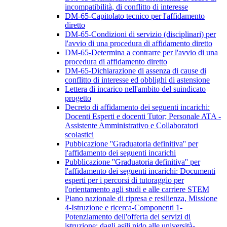
incompatibilità, di conflitto di interesse
DM-65-Capitolato tecnico per l'affidamento
diretto
DM-65-Condizioni di servizio (disciplinari) per
l'avvio di una procedura di affidamento diretto
DM-65-Determina a contrarre per l'avvio di una
procedura di affidamento diretto
DM-65-Dichiarazione di assenza di cause di
conflitto di interesse ed obblighi di astensione
Lettera di incarico nell'ambito del suindicato
progetto
Decreto di affidamento dei seguenti incarichi:
Docenti Esperti e docenti Tutor; Personale ATA -
Assistente Amministrativo e Collaboratori
scolastici
Pubbicazione ''Graduatoria definitiva'' per
l'affidamento dei seguenti incarichi
Pubblicazione ''Graduatoria definitiva'' per
l'affidamento dei seguenti incarichi: Documenti
esperti per i percorsi di tutoraggio per
l'orientamento agli studi e alle carriere STEM
Piano nazionale di ripresa e resilienza, Missione
4-Istruzione e ricerca-Componenti 1-
Potenziamento dell'offerta dei servizi di
istruzione: dagli asili nido alle università-