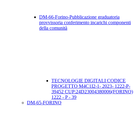
DM-66-Forino-Pubblicazione graduatoria
provvissoria conferimento incarichi componenti
della comunità
TECNOLOGIE DIGITALI CODICE
PROGETTO M4C1I2-1- 2023- 1222-P-
39452 CUP:24D23004380006(FORINO)
1222 - P - 39
DM-65-FORINO