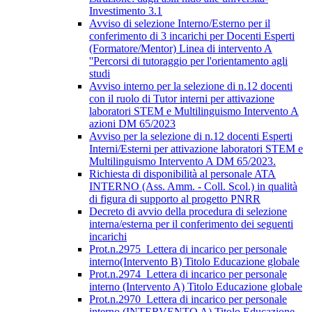
Investimento 3.1
Avviso di selezione Interno/Esterno per il
conferimento di 3 incarichi per Docenti Esperti
(Formatore/Mentor) Linea di intervento A
''Percorsi di tutoraggio per l'orientamento agli
studi
Avviso interno per la selezione di n.12 docenti
con il ruolo di Tutor interni per attivazione
laboratori STEM e Multilinguismo Intervento A
azioni DM 65/2023
Avviso per la selezione di n.12 docenti Esperti
Interni/Esterni per attivazione laboratori STEM e
Multilinguismo Intervento A DM 65/2023.
Richiesta di disponibilità al personale ATA
INTERNO (Ass. Amm. - Coll. Scol.) in qualità
di figura di supporto al progetto PNRR
Decreto di avvio della procedura di selezione
interna/esterna per il conferimento dei seguenti
incarichi
Prot.n.2975_Lettera di incarico per personale
interno(Intervento B) Titolo Educazione globale
Prot.n.2974_Lettera di incarico per personale
interno (Intervento A) Titolo Educazione globale
Prot.n.2970_Lettera di incarico per personale
interno (INTERVENTO A) Titolo Educazione