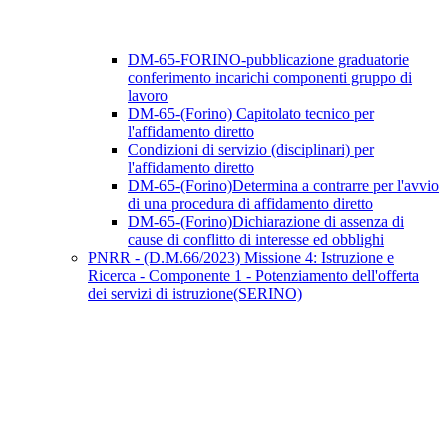
DM-65-FORINO-pubblicazione graduatorie
conferimento incarichi componenti gruppo di
lavoro
DM-65-(Forino) Capitolato tecnico per
l'affidamento diretto
Condizioni di servizio (disciplinari) per
l'affidamento diretto
DM-65-(Forino)Determina a contrarre per l'avvio
di una procedura di affidamento diretto
DM-65-(Forino)Dichiarazione di assenza di
cause di conflitto di interesse ed obblighi
PNRR - (D.M.66/2023) Missione 4: Istruzione e
Ricerca - Componente 1 - Potenziamento dell'offerta
dei servizi di istruzione(SERINO)