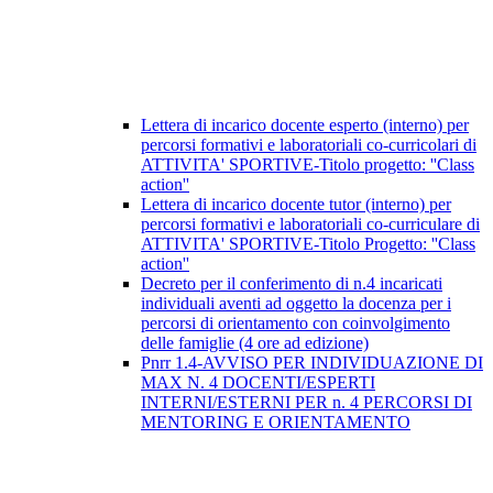
Lettera di incarico docente esperto (interno) per
percorsi formativi e laboratoriali co-curricolari di
ATTIVITA' SPORTIVE-Titolo progetto: ''Class
action''
Lettera di incarico docente tutor (interno) per
percorsi formativi e laboratoriali co-curriculare di
ATTIVITA' SPORTIVE-Titolo Progetto: ''Class
action''
Decreto per il conferimento di n.4 incaricati
individuali aventi ad oggetto la docenza per i
percorsi di orientamento con coinvolgimento
delle famiglie (4 ore ad edizione)
Pnrr 1.4-AVVISO PER INDIVIDUAZIONE DI
MAX N. 4 DOCENTI/ESPERTI
INTERNI/ESTERNI PER n. 4 PERCORSI DI
MENTORING E ORIENTAMENTO