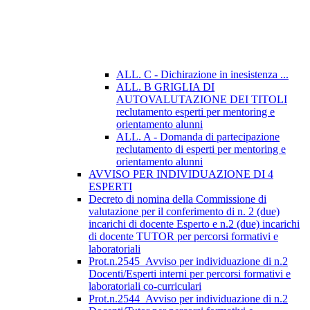
ALL. C - Dichirazione in inesistenza ...
ALL. B GRIGLIA DI
AUTOVALUTAZIONE DEI TITOLI
reclutamento esperti per mentoring e
orientamento alunni
ALL. A - Domanda di partecipazione
reclutamento di esperti per mentoring e
orientamento alunni
AVVISO PER INDIVIDUAZIONE DI 4
ESPERTI
Decreto di nomina della Commissione di
valutazione per il conferimento di n. 2 (due)
incarichi di docente Esperto e n.2 (due) incarichi
di docente TUTOR per percorsi formativi e
laboratoriali
Prot.n.2545_Avviso per individuazione di n.2
Docenti/Esperti interni per percorsi formativi e
laboratoriali co-curriculari
Prot.n.2544_Avviso per individuazione di n.2