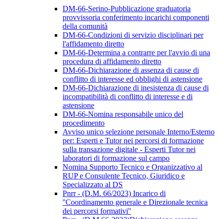
DM-66-Serino-Pubblicazione graduatoria
provvissoria conferimento incarichi componenti
della comunità
DM-66-Condizioni di servizio disciplinari per
l'affidamento diretto
DM-66-Determina a contrarre per l'avvio di una
procedura di affidamento diretto
DM-66-Dichiarazione di assenza di cause di
conflitto di interesse ed obblighi di astensione
DM-66-Dichiarazione di inesistenza di cause di
incompatibilità di conflitto di interesse e di
astensione
DM-66-Nomina responsabile unico del
procedimento
Avviso unico selezione personale Interno/Esterno
per: Esperti e Tutor nei percorsi di formazione
sulla transazione digitale - Esperti Tutor nei
laboratori di formazione sul campo
Nomina Supporto Tecnico e Organizzativo al
RUP e Consulente Tecnico, Giuridico e
Specializzato al DS
Pnrr - (D.M. 66/2023) Incarico di
''Coordinamento generale e Direzionale tecnica
dei percorsi formativi''