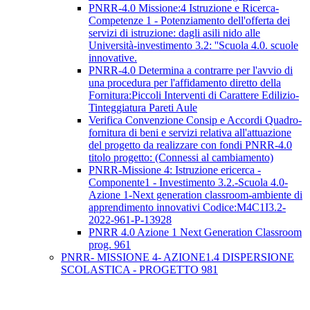
PNRR-4.0 Missione:4 Istruzione e Ricerca-
Competenze 1 - Potenziamento dell'offerta dei
servizi di istruzione: dagli asili nido alle
Università-investimento 3.2: ''Scuola 4.0. scuole
innovative.
PNRR-4.0 Determina a contrarre per l'avvio di
una procedura per l'affidamento diretto della
Fornitura:Piccoli Interventi di Carattere Edilizio-
Tinteggiatura Pareti Aule
Verifica Convenzione Consip e Accordi Quadro-
fornitura di beni e servizi relativa all'attuazione
del progetto da realizzare con fondi PNRR-4.0
titolo progetto: (Connessi al cambiamento)
PNRR-Missione 4: Istruzione ericerca -
Componente1 - Investimento 3.2.-Scuola 4.0-
Azione 1-Next generation classroom-ambiente di
apprendimento innovativi Codice:M4C1I3.2-
2022-961-P-13928
PNRR 4.0 Azione 1 Next Generation Classroom
prog. 961
PNRR- MISSIONE 4- AZIONE1.4 DISPERSIONE
SCOLASTICA - PROGETTO 981