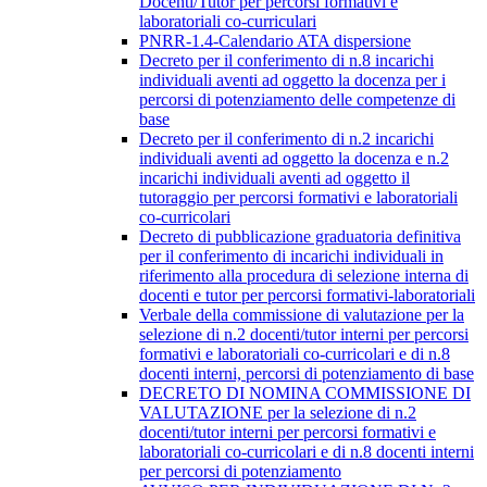
Docenti/Tutor per percorsi formativi e
laboratoriali co-curriculari
PNRR-1.4-Calendario ATA dispersione
Decreto per il conferimento di n.8 incarichi
individuali aventi ad oggetto la docenza per i
percorsi di potenziamento delle competenze di
base
Decreto per il conferimento di n.2 incarichi
individuali aventi ad oggetto la docenza e n.2
incarichi individuali aventi ad oggetto il
tutoraggio per percorsi formativi e laboratoriali
co-curricolari
Decreto di pubblicazione graduatoria definitiva
per il conferimento di incarichi individuali in
riferimento alla procedura di selezione interna di
docenti e tutor per percorsi formativi-laboratoriali
Verbale della commissione di valutazione per la
selezione di n.2 docenti/tutor interni per percorsi
formativi e laboratoriali co-curricolari e di n.8
docenti interni, percorsi di potenziamento di base
DECRETO DI NOMINA COMMISSIONE DI
VALUTAZIONE per la selezione di n.2
docenti/tutor interni per percorsi formativi e
laboratoriali co-curricolari e di n.8 docenti interni
per percorsi di potenziamento