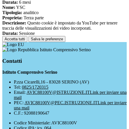
Durata:
6 mesi
Nome:
YSC
Tipologia:
analitico
Proprieta:
Terza parte
Descrizione:
Questo cookie è impostato da YouTube per tenere
traccia delle visualizzazioni dei video incorporati.
Durata:
Sessione
Accetta tutti
Salva le preferenze
Istituto Comprensivo Serino
Contatti
Istituto Comprensivo Serino
P.zza Cicarelli,16 - 83028 SERINO (AV)
Tel:
0825/1720315
Email:
AVIC88100V@ISTRUZIONE.IT
Link per inviare una
mail
PEC:
AVIC88100V@PEC.ISTRUZIONE.IT
Link per inviare
una mail
C.F.: 92088190647
Codice Ministeriale: AVIC88100V
Codice iPA: ics_064