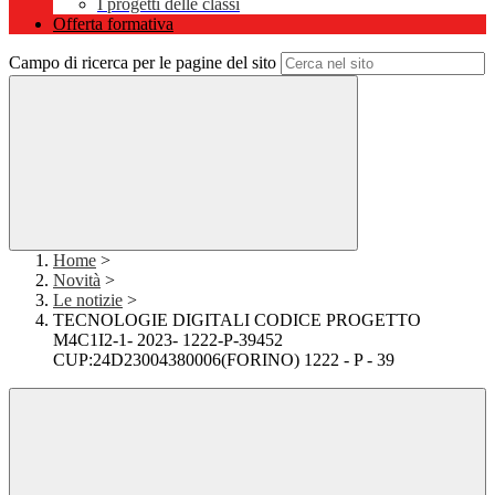
I progetti delle classi
Offerta formativa
Campo di ricerca per le pagine del sito
Home
>
Novità
>
Le notizie
>
TECNOLOGIE DIGITALI CODICE PROGETTO
M4C1I2-1- 2023- 1222-P-39452
CUP:24D23004380006(FORINO) 1222 - P - 39