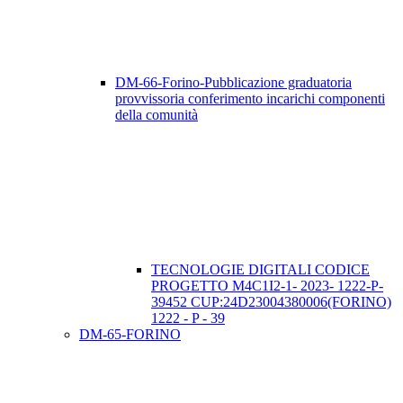
DM-66-Forino-Pubblicazione graduatoria
provvissoria conferimento incarichi componenti
della comunità
TECNOLOGIE DIGITALI CODICE
PROGETTO M4C1I2-1- 2023- 1222-P-
39452 CUP:24D23004380006(FORINO)
1222 - P - 39
DM-65-FORINO