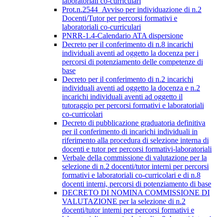
laboratoriali co-curriculari
Prot.n.2544_Avviso per individuazione di n.2
Docenti/Tutor per percorsi formativi e
laboratoriali co-curriculari
PNRR-1.4-Calendario ATA dispersione
Decreto per il conferimento di n.8 incarichi
individuali aventi ad oggetto la docenza per i
percorsi di potenziamento delle competenze di
base
Decreto per il conferimento di n.2 incarichi
individuali aventi ad oggetto la docenza e n.2
incarichi individuali aventi ad oggetto il
tutoraggio per percorsi formativi e laboratoriali
co-curricolari
Decreto di pubblicazione graduatoria definitiva
per il conferimento di incarichi individuali in
riferimento alla procedura di selezione interna di
docenti e tutor per percorsi formativi-laboratoriali
Verbale della commissione di valutazione per la
selezione di n.2 docenti/tutor interni per percorsi
formativi e laboratoriali co-curricolari e di n.8
docenti interni, percorsi di potenziamento di base
DECRETO DI NOMINA COMMISSIONE DI
VALUTAZIONE per la selezione di n.2
docenti/tutor interni per percorsi formativi e