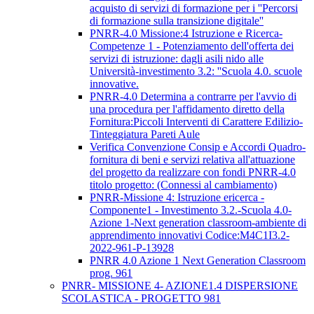
acquisto di servizi di formazione per i ''Percorsi
di formazione sulla transizione digitale''
PNRR-4.0 Missione:4 Istruzione e Ricerca-
Competenze 1 - Potenziamento dell'offerta dei
servizi di istruzione: dagli asili nido alle
Università-investimento 3.2: ''Scuola 4.0. scuole
innovative.
PNRR-4.0 Determina a contrarre per l'avvio di
una procedura per l'affidamento diretto della
Fornitura:Piccoli Interventi di Carattere Edilizio-
Tinteggiatura Pareti Aule
Verifica Convenzione Consip e Accordi Quadro-
fornitura di beni e servizi relativa all'attuazione
del progetto da realizzare con fondi PNRR-4.0
titolo progetto: (Connessi al cambiamento)
PNRR-Missione 4: Istruzione ericerca -
Componente1 - Investimento 3.2.-Scuola 4.0-
Azione 1-Next generation classroom-ambiente di
apprendimento innovativi Codice:M4C1I3.2-
2022-961-P-13928
PNRR 4.0 Azione 1 Next Generation Classroom
prog. 961
PNRR- MISSIONE 4- AZIONE1.4 DISPERSIONE
SCOLASTICA - PROGETTO 981