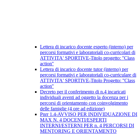
Lettera di incarico docente esperto (interno) per
percorsi formativi e laboratoriali co-curricolari di
ATTIVITA' SPORTIVE-Titolo progetto: ''Class
action''
Lettera di incarico docente tutor (interno) per
percorsi formativi e laboratoriali co-curriculare di
ATTIVITA' SPORTIVE-Titolo Progetto: ''Class
action''
Decreto per il conferimento di n.4 incaricati
individuali aventi ad oggetto la docenza per i
percorsi di orientamento con coinvolgimento
delle famiglie (4 ore ad edizione)
Pnrr 1.4-AVVISO PER INDIVIDUAZIONE DI
MAX N. 4 DOCENTI/ESPERTI
INTERNI/ESTERNI PER n. 4 PERCORSI DI
MENTORING E ORIENTAMENTO