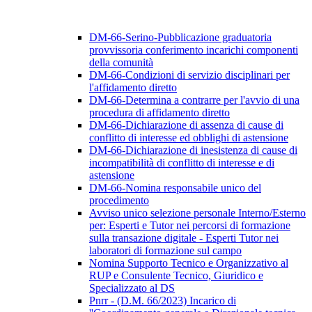
DM-66-Serino-Pubblicazione graduatoria
provvissoria conferimento incarichi componenti
della comunità
DM-66-Condizioni di servizio disciplinari per
l'affidamento diretto
DM-66-Determina a contrarre per l'avvio di una
procedura di affidamento diretto
DM-66-Dichiarazione di assenza di cause di
conflitto di interesse ed obblighi di astensione
DM-66-Dichiarazione di inesistenza di cause di
incompatibilità di conflitto di interesse e di
astensione
DM-66-Nomina responsabile unico del
procedimento
Avviso unico selezione personale Interno/Esterno
per: Esperti e Tutor nei percorsi di formazione
sulla transazione digitale - Esperti Tutor nei
laboratori di formazione sul campo
Nomina Supporto Tecnico e Organizzativo al
RUP e Consulente Tecnico, Giuridico e
Specializzato al DS
Pnrr - (D.M. 66/2023) Incarico di