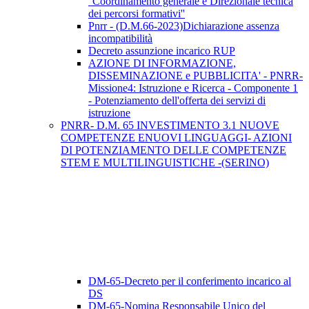
''Coordinamento generale e Direzionale tecnica
dei percorsi formativi''
Pnrr - (D.M.66-2023)Dichiarazione assenza
incompatibilità
Decreto assunzione incarico RUP
AZIONE DI INFORMAZIONE,
DISSEMINAZIONE e PUBBLICITA' - PNRR-
Missione4: Istruzione e Ricerca - Componente 1
- Potenziamento dell'offerta dei servizi di
istruzione
PNRR- D.M. 65 INVESTIMENTO 3.1 NUOVE
COMPETENZE ENUOVI LINGUAGGI- AZIONI
DI POTENZIAMENTO DELLE COMPETENZE
STEM E MULTILINGUISTICHE -(SERINO)
DM-65-Decreto per il conferimento incarico al
DS
DM-65-Nomina Responsabile Unico del