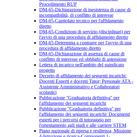
Procedimento RUP
DM-65-Dichiarazione di inesistenza di cause di
incompatibilità, di conflitto di interesse
DM-65-Capitolato tecnico per l'affidamento
diretto
DM-65-Condizioni di servizio (disciplinari) per
l'avvio di una procedura di affidamento diretto
DM-65-Determina a contrarre per l'avvio di una
procedura di affidamento diretto
DM-65-Dichiarazione di assenza di cause di
conflitto di interesse ed obblighi di astensione
Lettera di incarico nell'ambito del suindicato
progetto
Decreto di affidamento dei seguenti incarichi:
Docenti Esperti e docenti Tutor; Personale ATA -
Assistente Amministrativo e Collaboratori
scolastici
Pubbicazione ''Graduatoria definitiva'' per
l'affidamento dei seguenti incarichi
Pubblicazione ''Graduatoria definitiva'' per
l'affidamento dei seguenti incarichi: Documenti
esperti per i percorsi di tutoraggio per
l'orientamento agli studi e alle carriere STEM
Piano nazionale di ripresa e resilienza, Missione
4-Istruzione e ricerca-Componenti 1-