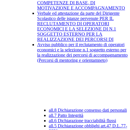
COMPETENZE DI BASE, DI
MOTIVAZIONE E ACCOMPAGNAMENTO
Verbale ed attestazione da parte del Dirigente
Scolastico delle istanze pervenute PER IL
RECLUTAMENTO DI OPERATORI
ECONOMICI E LA SELEZIONE DI N.1
SOGGETTO ESTERNO PER LA
REALIZZAZIONE DEI PERCORSI DI
Avviso pubblico per il reclutamento di operatori
economici e la selezione n.1 soggetto esterno per
la realizzazione dei percorsi di accompagnamento
(Percorsi di mentoring e orientamneto)
all.8 Dichiarazione consenso dati personali
all.7 Patto Integrità
all.6 Dichiarazione tracciabilità flussi
all.5 Dichiarazione obblighi art.47 D.L.77-