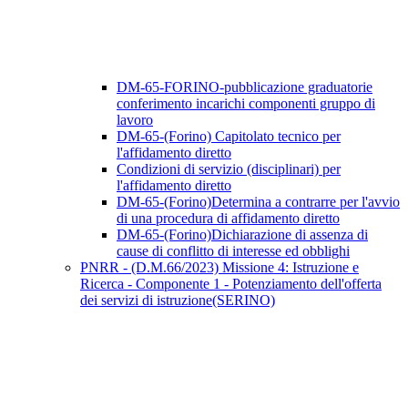
DM-65-FORINO-pubblicazione graduatorie
conferimento incarichi componenti gruppo di
lavoro
DM-65-(Forino) Capitolato tecnico per
l'affidamento diretto
Condizioni di servizio (disciplinari) per
l'affidamento diretto
DM-65-(Forino)Determina a contrarre per l'avvio
di una procedura di affidamento diretto
DM-65-(Forino)Dichiarazione di assenza di
cause di conflitto di interesse ed obblighi
PNRR - (D.M.66/2023) Missione 4: Istruzione e
Ricerca - Componente 1 - Potenziamento dell'offerta
dei servizi di istruzione(SERINO)