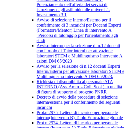
Potenziamento dell'offerta dei servizi di
istruzione: dagli asili nido alle università-
Investimento 3.1
Avviso di selezione Interno/Esterno per il
conferimento di 3 incarichi per Docenti Esperti
(Formatore/Mentor) Linea di intervento A
''Percorsi di tutoraggio per l'orientamento agli
studi
Avviso interno per la selezione di n.12 docenti
con il ruolo di Tutor interni per attivazione
laboratori STEM e Multilinguismo Intervento A
azioni DM 65/2023
Avviso per la selezione di n.12 docenti Esperti
Interni/Esterni per attivazione laboratori STEM e
Multilinguismo Intervento A DM 65/2023.
Richiesta di disponibilità al personale ATA
INTERNO (Ass. Amm. - Coll. Scol.) in qualità
di figura di supporto al progetto PNRR
Decreto di avvio della procedura di selezione
interna/esterna per il conferimento dei seguenti
incarichi
Prot.n.2975_Lettera di incarico per personale
interno(Intervento B) Titolo Educazione globale
Prot.n.2974_Lettera di incarico per personale
interno (Intervento A) Titolo Educazione globale