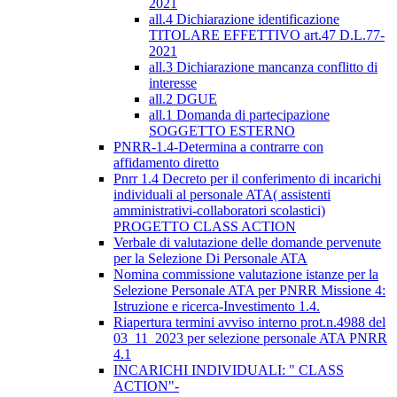
2021
all.4 Dichiarazione identificazione
TITOLARE EFFETTIVO art.47 D.L.77-
2021
all.3 Dichiarazione mancanza conflitto di
interesse
all.2 DGUE
all.1 Domanda di partecipazione
SOGGETTO ESTERNO
PNRR-1.4-Determina a contrarre con
affidamento diretto
Pnrr 1.4 Decreto per il conferimento di incarichi
individuali al personale ATA( assistenti
amministrativi-collaboratori scolastici)
PROGETTO CLASS ACTION
Verbale di valutazione delle domande pervenute
per la Selezione Di Personale ATA
Nomina commissione valutazione istanze per la
Selezione Personale ATA per PNRR Missione 4:
Istruzione e ricerca-Investimento 1.4.
Riapertura termini avviso interno prot.n.4988 del
03_11_2023 per selezione personale ATA PNRR
4.1
INCARICHI INDIVIDUALI: " CLASS
ACTION"-