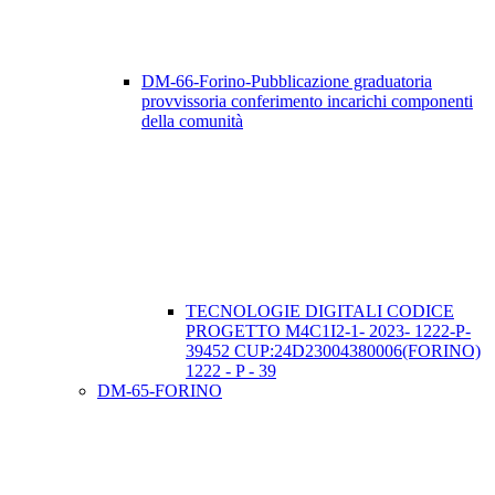
DM-66-Forino-Pubblicazione graduatoria
provvissoria conferimento incarichi componenti
della comunità
TECNOLOGIE DIGITALI CODICE
PROGETTO M4C1I2-1- 2023- 1222-P-
39452 CUP:24D23004380006(FORINO)
1222 - P - 39
DM-65-FORINO