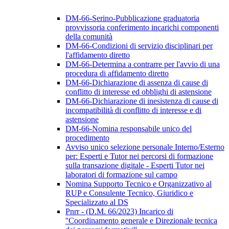
DM-66-Serino-Pubblicazione graduatoria
provvissoria conferimento incarichi componenti
della comunità
DM-66-Condizioni di servizio disciplinari per
l'affidamento diretto
DM-66-Determina a contrarre per l'avvio di una
procedura di affidamento diretto
DM-66-Dichiarazione di assenza di cause di
conflitto di interesse ed obblighi di astensione
DM-66-Dichiarazione di inesistenza di cause di
incompatibilità di conflitto di interesse e di
astensione
DM-66-Nomina responsabile unico del
procedimento
Avviso unico selezione personale Interno/Esterno
per: Esperti e Tutor nei percorsi di formazione
sulla transazione digitale - Esperti Tutor nei
laboratori di formazione sul campo
Nomina Supporto Tecnico e Organizzativo al
RUP e Consulente Tecnico, Giuridico e
Specializzato al DS
Pnrr - (D.M. 66/2023) Incarico di
''Coordinamento generale e Direzionale tecnica