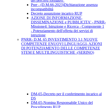
dei percorsi formativi''
Pnrr - (D.M.66-2023)Dichiarazione assenza
incompatibilità
Decreto assunzione incarico RUP
AZIONE DI INFORMAZIONE,
DISSEMINAZIONE e PUBBLICITA' - PNRR-
Missione4: Istruzione e Ricerca - Componente 1
- Potenziamento dell'offerta dei servizi di
istruzione
PNRR- D.M. 65 INVESTIMENTO 3.1 NUOVE
COMPETENZE ENUOVI LINGUAGGI- AZIONI
DI POTENZIAMENTO DELLE COMPETENZE
STEM E MULTILINGUISTICHE -(SERINO)
DM-65-Decreto per il conferimento incarico al
DS
DM-65-Nomina Responsabile Unico del
Procedimento RUP