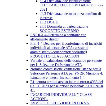
all.4 Dichiarazione identificazione
TITOLARE EFFETTIVO art.47 D.L.77-
2021
all.3 Dichiarazione mancanza conflitto di
interesse
all.2 DGUE
all.1 Domanda di partecipazione
SOGGETTO ESTERNO
PNRR-1.4-Determina a contrarre con
affidamento diretto
Pnrr 1.4 Decreto per il conferimento di incarichi
individuali al personale ATA( assistenti
amministrativi-collaboratori scolastici)
PROGETTO CLASS ACTION
Verbale di valutazione delle domande pervenute
per la Selezione Di Personale ATA
Nomina commissione valutazione istanze per la
Selezione Personale ATA per PNRR Missione 4:
Istruzione e ricerca-Investimento 1.4.
Riapertura termini avviso interno prot.n.4988 del
03_11_2023 per selezione personale ATA PNRR
4.1
INCARICHI INDIVIDUALI: " CLASS
ACTION"-
AVVISO DI SELEZIONE INTERNA