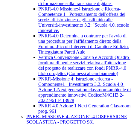
di formazione sulla transizione digitale''
PNRR-4.0 Missione:4 Istruzione e Ricerca-
Competenze 1 - Potenziamento dell'offerta dei
servizi di istruzione: dagli asili nido alle
Università-investimento 3.2: ''Scuola 4.0. scuole
innovative.
PNRR-4.0 Determina a contrarre per l'avvio di
una procedura per l'affidamento diretto della
Fornitura:Piccoli Interventi di Carattere Edilizio-
Tinteggiatura Pareti Aule
Verifica Convenzione Consip e Accordi Quadro-
fornitura di beni e servizi relativa all'attuazione
del progetto da realizzare con fondi PNRR-4.0
titolo progetto: (Connessi al cambiamento)
PNRR-Missione 4: Istruzione ericerca -
Componente1 - Investimento 3.2.-Scuola 4.0-
Azione 1-Next generation classroom-ambiente di
apprendimento innovativi Codice:M4C1I3.2-
2022-961-P-13928
PNRR 4.0 Azione 1 Next Generation Classroom
prog. 961
PNRR- MISSIONE 4- AZIONE1.4 DISPERSIONE
SCOLASTICA - PROGETTO 981