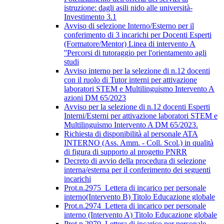
istruzione: dagli asili nido alle università-
Investimento 3.1
Avviso di selezione Interno/Esterno per il
conferimento di 3 incarichi per Docenti Esperti
(Formatore/Mentor) Linea di intervento A
''Percorsi di tutoraggio per l'orientamento agli
studi
Avviso interno per la selezione di n.12 docenti
con il ruolo di Tutor interni per attivazione
laboratori STEM e Multilinguismo Intervento A
azioni DM 65/2023
Avviso per la selezione di n.12 docenti Esperti
Interni/Esterni per attivazione laboratori STEM e
Multilinguismo Intervento A DM 65/2023.
Richiesta di disponibilità al personale ATA
INTERNO (Ass. Amm. - Coll. Scol.) in qualità
di figura di supporto al progetto PNRR
Decreto di avvio della procedura di selezione
interna/esterna per il conferimento dei seguenti
incarichi
Prot.n.2975_Lettera di incarico per personale
interno(Intervento B) Titolo Educazione globale
Prot.n.2974_Lettera di incarico per personale
interno (Intervento A) Titolo Educazione globale
Prot.n.2970_Lettera di incarico per personale