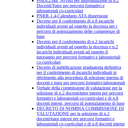
Prot.n.2544_Avviso per individuazione di n.2
Docenti/Tutor per percorsi formativi e
laboratoriali co-curriculari
PNRR-1.4-Calendario ATA dispersione
Decreto per il conferimento di n.8 incarichi
individuali aventi ad oggetto la docenza per i
percorsi di potenziamento delle competenze di
base
Decreto per il conferimento di n.2 incarichi
individuali aventi ad oggetto la docenza e n.2
incarichi individuali aventi ad oggetto il
tutoraggio per percorsi formativi e laboratoriali
co-curricolari
Decreto di pubblicazione graduatoria definitiva
per il conferimento di incarichi individuali in
riferimento alla procedura di selezione interna di
docenti e tutor per percorsi formativi-laboratoriali
Verbale della commissione di valutazione per la
selezione di n.2 docenti/tutor interni per percorsi
formativi e laboratoriali co-curricolari e di n.8
docenti interni, percorsi di potenziamento di base
DECRETO DI NOMINA COMMISSIONE DI
VALUTAZIONE per la selezione di n.2
docenti/tutor interni per percorsi formativi e
laboratoriali co-curricolari e di n.8 docenti interni