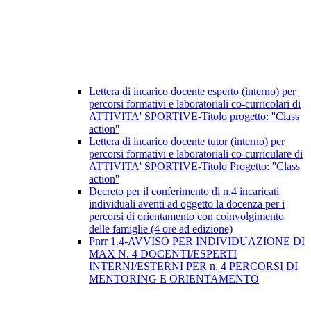
Lettera di incarico docente esperto (interno) per
percorsi formativi e laboratoriali co-curricolari di
ATTIVITA' SPORTIVE-Titolo progetto: ''Class
action''
Lettera di incarico docente tutor (interno) per
percorsi formativi e laboratoriali co-curriculare di
ATTIVITA' SPORTIVE-Titolo Progetto: ''Class
action''
Decreto per il conferimento di n.4 incaricati
individuali aventi ad oggetto la docenza per i
percorsi di orientamento con coinvolgimento
delle famiglie (4 ore ad edizione)
Pnrr 1.4-AVVISO PER INDIVIDUAZIONE DI
MAX N. 4 DOCENTI/ESPERTI
INTERNI/ESTERNI PER n. 4 PERCORSI DI
MENTORING E ORIENTAMENTO