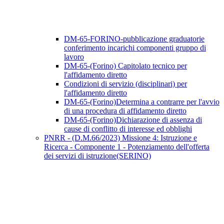
DM-65-FORINO-pubblicazione graduatorie
conferimento incarichi componenti gruppo di
lavoro
DM-65-(Forino) Capitolato tecnico per
l'affidamento diretto
Condizioni di servizio (disciplinari) per
l'affidamento diretto
DM-65-(Forino)Determina a contrarre per l'avvio
di una procedura di affidamento diretto
DM-65-(Forino)Dichiarazione di assenza di
cause di conflitto di interesse ed obblighi
PNRR - (D.M.66/2023) Missione 4: Istruzione e
Ricerca - Componente 1 - Potenziamento dell'offerta
dei servizi di istruzione(SERINO)