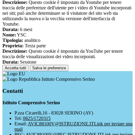
Descrizione:
Questo cookie è impostato da Youtube per tenere
traccia delle preferenze dell'utente per i video di Youtube incorporati
nei siti; può anche determinare se il visitatore del sito web sta
utilizzando la nuova o la vecchia versione dell'interfaccia di
Youtube.
Durata:
6 mesi
Nome:
YSC
Tipologia:
analitico
Proprieta:
Terza parte
Descrizione:
Questo cookie è impostato da YouTube per tenere
traccia delle visualizzazioni dei video incorporati.
Durata:
Sessione
Accetta tutti
Salva le preferenze
Istituto Comprensivo Serino
Contatti
Istituto Comprensivo Serino
P.zza Cicarelli,16 - 83028 SERINO (AV)
Tel:
0825/1720315
Email:
AVIC88100V@ISTRUZIONE.IT
Link per inviare una
mail
PEC:
AVIC88100V@PEC.ISTRUZIONE.IT
Link per inviare