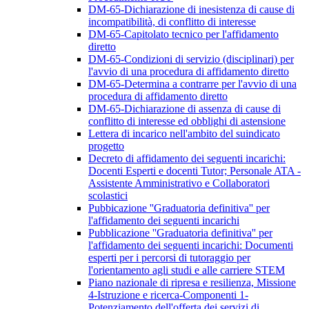
DM-65-Dichiarazione di inesistenza di cause di
incompatibilità, di conflitto di interesse
DM-65-Capitolato tecnico per l'affidamento
diretto
DM-65-Condizioni di servizio (disciplinari) per
l'avvio di una procedura di affidamento diretto
DM-65-Determina a contrarre per l'avvio di una
procedura di affidamento diretto
DM-65-Dichiarazione di assenza di cause di
conflitto di interesse ed obblighi di astensione
Lettera di incarico nell'ambito del suindicato
progetto
Decreto di affidamento dei seguenti incarichi:
Docenti Esperti e docenti Tutor; Personale ATA -
Assistente Amministrativo e Collaboratori
scolastici
Pubbicazione ''Graduatoria definitiva'' per
l'affidamento dei seguenti incarichi
Pubblicazione ''Graduatoria definitiva'' per
l'affidamento dei seguenti incarichi: Documenti
esperti per i percorsi di tutoraggio per
l'orientamento agli studi e alle carriere STEM
Piano nazionale di ripresa e resilienza, Missione
4-Istruzione e ricerca-Componenti 1-
Potenziamento dell'offerta dei servizi di