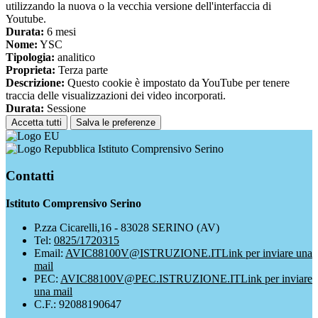
utilizzando la nuova o la vecchia versione dell'interfaccia di
Youtube.
Durata:
6 mesi
Nome:
YSC
Tipologia:
analitico
Proprieta:
Terza parte
Descrizione:
Questo cookie è impostato da YouTube per tenere
traccia delle visualizzazioni dei video incorporati.
Durata:
Sessione
Accetta tutti
Salva le preferenze
Istituto Comprensivo Serino
Contatti
Istituto Comprensivo Serino
P.zza Cicarelli,16 - 83028 SERINO (AV)
Tel:
0825/1720315
Email:
AVIC88100V@ISTRUZIONE.IT
Link per inviare una
mail
PEC:
AVIC88100V@PEC.ISTRUZIONE.IT
Link per inviare
una mail
C.F.: 92088190647