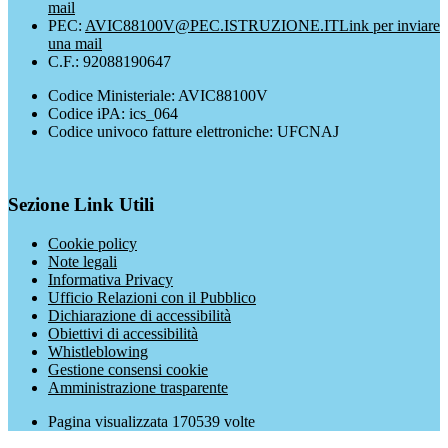
mail
PEC:
AVIC88100V@PEC.ISTRUZIONE.IT
Link per inviare
una mail
C.F.: 92088190647
Codice Ministeriale: AVIC88100V
Codice iPA: ics_064
Codice univoco fatture elettroniche: UFCNAJ
Sezione Link Utili
Cookie policy
Note legali
Informativa Privacy
Ufficio Relazioni con il Pubblico
Dichiarazione di accessibilità
Obiettivi di accessibilità
Whistleblowing
Gestione consensi cookie
Amministrazione trasparente
Pagina visualizzata
170539
volte