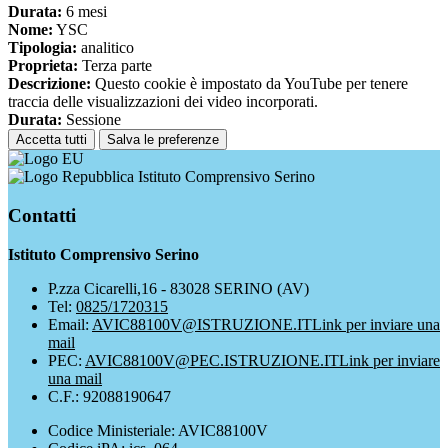
Durata:
6 mesi
Nome:
YSC
Tipologia:
analitico
Proprieta:
Terza parte
Descrizione:
Questo cookie è impostato da YouTube per tenere
traccia delle visualizzazioni dei video incorporati.
Durata:
Sessione
Accetta tutti
Salva le preferenze
Istituto Comprensivo Serino
Contatti
Istituto Comprensivo Serino
P.zza Cicarelli,16 - 83028 SERINO (AV)
Tel:
0825/1720315
Email:
AVIC88100V@ISTRUZIONE.IT
Link per inviare una
mail
PEC:
AVIC88100V@PEC.ISTRUZIONE.IT
Link per inviare
una mail
C.F.: 92088190647
Codice Ministeriale: AVIC88100V