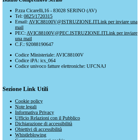
P.zza Cicarelli,16 - 83028 SERINO (AV)
Tel:
0825/1720315
Email:
AVIC88100V@ISTRUZIONE.IT
Link per inviare una
mail
PEC:
AVIC88100V@PEC.ISTRUZIONE.IT
Link per inviare
una mail
C.F.: 92088190647
Codice Ministeriale: AVIC88100V
Codice iPA: ics_064
Codice univoco fatture elettroniche: UFCNAJ
Sezione Link Utili
Cookie policy
Note legali
Informativa Privacy
Ufficio Relazioni con il Pubblico
Dichiarazione di accessibilità
Obiettivi di accessibilità
Whistleblowing