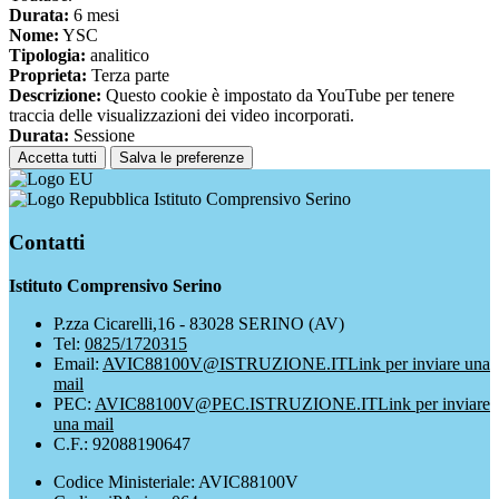
Durata:
6 mesi
Nome:
YSC
Tipologia:
analitico
Proprieta:
Terza parte
Descrizione:
Questo cookie è impostato da YouTube per tenere
traccia delle visualizzazioni dei video incorporati.
Durata:
Sessione
Accetta tutti
Salva le preferenze
Istituto Comprensivo Serino
Contatti
Istituto Comprensivo Serino
P.zza Cicarelli,16 - 83028 SERINO (AV)
Tel:
0825/1720315
Email:
AVIC88100V@ISTRUZIONE.IT
Link per inviare una
mail
PEC:
AVIC88100V@PEC.ISTRUZIONE.IT
Link per inviare
una mail
C.F.: 92088190647
Codice Ministeriale: AVIC88100V